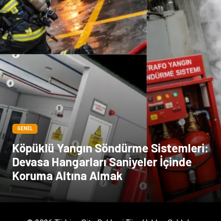
Moda
İthalat İhracat
Alüminyum
Tarım & Hayvancılık
GENEL
Köpüklü Yangın Söndürme Sistemleri:
Devasa Hangarları Saniyeler İçinde
Koruma Altına Almak