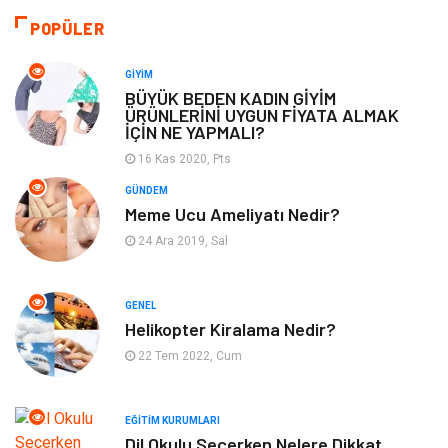
Alışveriş
Makine
POPÜLER
Otomotiv
Eğitim & Kariyer
GIYIM
BÜYÜK BEDEN KADIN GİYİM
ÜRÜNLERİNİ UYGUN FİYATA ALMAK
Eğitim Kurumları
Yapı İnşaat
İÇİN NE YAPMALI?
16 Kas 2020, Pts
Bilgisayar ve Yazılım
Tatil
GÜNDEM
Meme Ucu Ameliyatı Nedir?
Güzellik
Mobilya
24 Ara 2019, Sal
Eğlence
Organizasyon
GENEL
Bahçe Ev
Maden ve Metal
Helikopter Kiralama Nedir?
22 Tem 2022, Cum
Finans & Ekonomi
Yeme & İçme
EĞITIM KURUMLARI
Plastik
Aksesuar
Dil Okulu Seçerken Nelere Dikkat