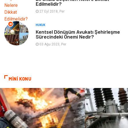
Edilmelidir?
Tekstil
Turizm
27 Eyl 2018, Per
Hizmet
Hediyelik Eşya
HUKUK
Kentsel Dönüşüm Avukatı Şehirleşme
Sürecindeki Önemi Nedir?
İnternet
Ambalaj
03 Ağu 2023, Per
Endüstriyel Ürünler
Bebek Giyim
Markalar
Telekomünikasyon
MİNİ KONU
Kültür
Nakliyat
Pazarlama
Kiralama Servisleri
Basın Yayın
Bilişim
Dernekler ve Birlikler
Periyodik Kontrol