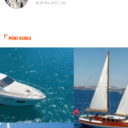
Pazarlama
Kiralama Servisleri
28 Ara 2022, Çar
Basın Yayın
Bilişim
Dernekler ve Birlikler
Periyodik Kontrol
MİNİ KONU
Moda
İthalat İhracat
Alüminyum
Tarım & Hayvancılık