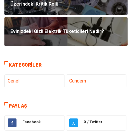
Üzerindeki Kritik Rolü
Evinizdeki Gizli Elektrik Tüketicileri Nedir?
KATEGORILER
Genel
Gündem
Teknoloji
Tanıtıcı Reklam
PAYLAŞ
Sağlık
Dekorasyon
Facebook
X / Twitter
X
Elektrik Elektronik
Gıda