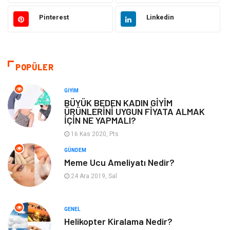
Giyim
Ulaşım ve Taşımacılık
Pinterest
Linkedin
Hukuk
Emlak
Alışveriş
Makine
POPÜLER
Otomotiv
Eğitim & Kariyer
GIYIM
BÜYÜK BEDEN KADIN GİYİM
ÜRÜNLERİNİ UYGUN FİYATA ALMAK
Eğitim Kurumları
Yapı İnşaat
İÇİN NE YAPMALI?
16 Kas 2020, Pts
Bilgisayar ve Yazılım
Tatil
GÜNDEM
Meme Ucu Ameliyatı Nedir?
Güzellik
Mobilya
24 Ara 2019, Sal
Eğlence
Organizasyon
GENEL
Bahçe Ev
Maden ve Metal
Helikopter Kiralama Nedir?