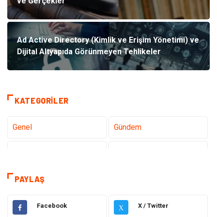
ve Gerçekler
Ad Active Directory (Kimlik ve Erişim Yönetimi) ve
Dijital Altyapıda Görünmeyen Tehlikeler
KATEGORILER
Genel
Gündem
Teknoloji
Tanıtıcı Reklam
Sağlık
Dekorasyon
PAYLAŞ
Elektrik Elektronik
Gıda
Facebook
X / Twitter
X