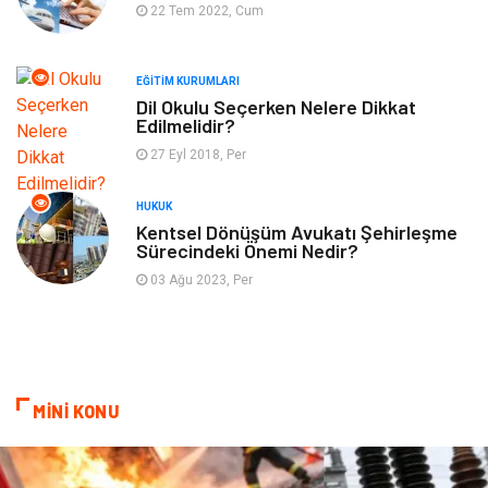
22 Tem 2022, Cum
Finans & Ekonomi
Yeme & İçme
EĞITIM KURUMLARI
Plastik
Aksesuar
Dil Okulu Seçerken Nelere Dikkat
Edilmelidir?
Tekstil
Turizm
27 Eyl 2018, Per
Hizmet
Hediyelik Eşya
HUKUK
Kentsel Dönüşüm Avukatı Şehirleşme
Sürecindeki Önemi Nedir?
İnternet
Ambalaj
03 Ağu 2023, Per
Endüstriyel Ürünler
Bebek Giyim
Markalar
Telekomünikasyon
MİNİ KONU
Kültür
Nakliyat
Pazarlama
Kiralama Servisleri