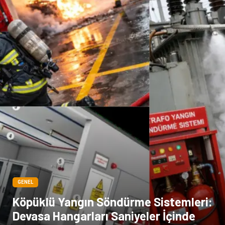
Basın Yayın
Bilişim
Dernekler ve Birlikler
Periyodik Kontrol
Moda
İthalat İhracat
Alüminyum
Tarım & Hayvancılık
GENEL
Köpüklü Yangın Söndürme Sistemleri:
Devasa Hangarları Saniyeler İçinde