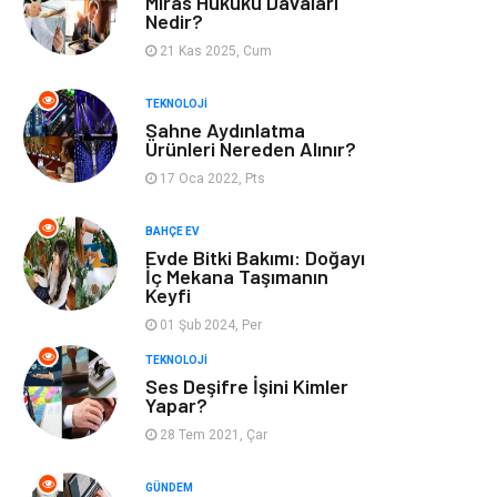
Miras Hukuku Davaları
Nedir?
Eğlence
Organizasyon
21 Kas 2025, Cum
Bahçe Ev
Maden ve Metal
TEKNOLOJI
Sahne Aydınlatma
Ürünleri Nereden Alınır?
Finans & Ekonomi
Yeme & İçme
17 Oca 2022, Pts
Plastik
Aksesuar
BAHÇE EV
Evde Bitki Bakımı: Doğayı
Tekstil
Turizm
İç Mekana Taşımanın
Keyfi
01 Şub 2024, Per
Hizmet
Hediyelik Eşya
TEKNOLOJI
Ses Deşifre İşini Kimler
İnternet
Ambalaj
Yapar?
28 Tem 2021, Çar
Endüstriyel
Bebek Giyim
Ürünler
GÜNDEM