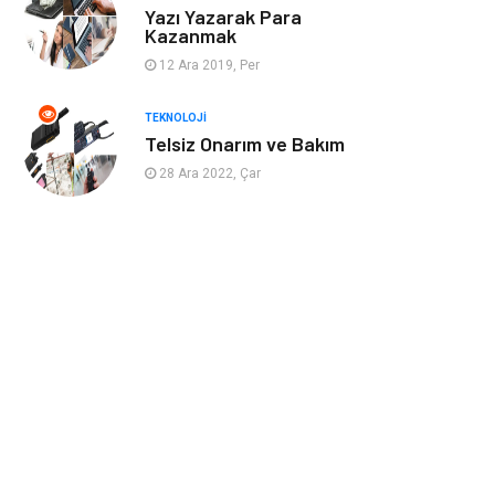
Yazı Yazarak Para
Markalar
Telekomünikasyon
Kazanmak
12 Ara 2019, Per
Kültür
Nakliyat
TEKNOLOJI
Telsiz Onarım ve Bakım
Pazarlama
Kiralama
Servisleri
28 Ara 2022, Çar
Basın Yayın
Bilişim
Dernekler ve
Periyodik Kontrol
Birlikler
Moda
İthalat İhracat
Alüminyum
Tarım &
Hayvancılık