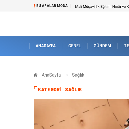
BU ARALAR MODA
Forma Yaptırma Girişimiyle Akad
ANASAYFA
GENEL
GÜNDEM
TE
AnaSayfa
Sağlık
KATEGORI : SAĞLIK