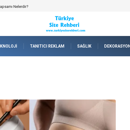
emik Spor Topluluklarında Kurumsal Kimlik İnşa Etmek
KNOLOJI
TANITICI REKLAM
SAĞLIK
DEKORASYO