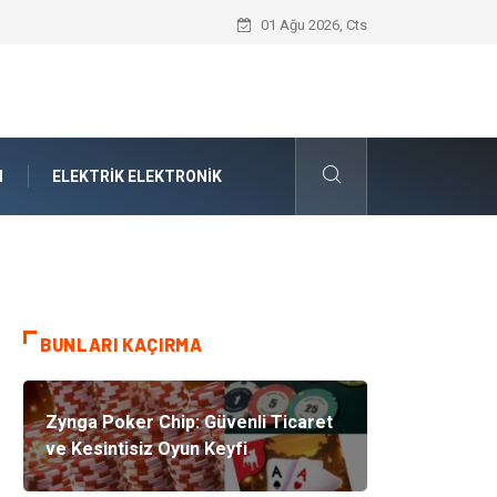
Boşanma ve Aile Hukuku Işığında Kırıla
01 Ağu 2026, Cts
N
ELEKTRIK ELEKTRONIK
BUNLARI KAÇIRMA
Zynga Poker Chip: Güvenli Ticaret
ve Kesintisiz Oyun Keyfi