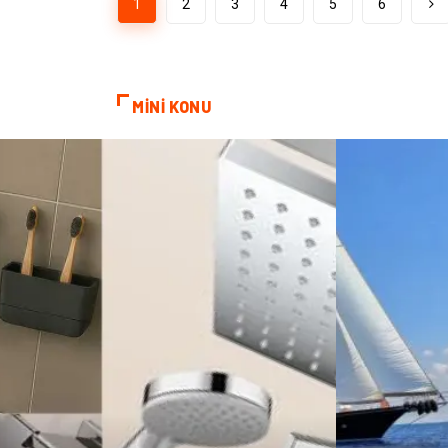
1
2
3
4
5
6
MİNİ KONU