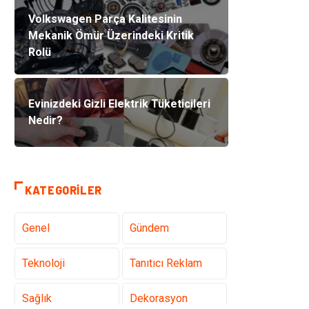
Volkswagen Parça Kalitesinin
Mekanik Ömür Üzerindeki Kritik
Rolü
Evinizdeki Gizli Elektrik Tüketicileri
Nedir?
KATEGORILER
Genel
Gündem
Teknoloji
Tanıtıcı Reklam
Sağlık
Dekorasyon