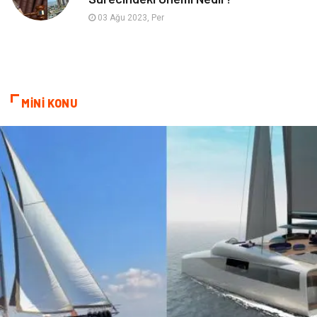
İnternet
Ambalaj
03 Ağu 2023, Per
Endüstriyel Ürünler
Bebek Giyim
Markalar
Telekomünikasyon
MİNİ KONU
Kültür
Nakliyat
Pazarlama
Kiralama Servisleri
Basın Yayın
Bilişim
Dernekler ve Birlikler
Periyodik Kontrol
Moda
İthalat İhracat
Alüminyum
Tarım & Hayvancılık