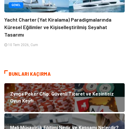
GENEL
Yacht Charter (Yat Kiralama) Paradigmalarında
Küresel Eğilimler ve Kişiselleştirilmiş Seyahat
Tasarımı
10 Tem 2026, Cum
BUNLARI KAÇIRMA
Zynga Poker Chip: Güvenli Ticaret ve Kesintisiz
Oyun Keyfi
Mali Müşavirlik Eğitimi Nedir ve Kapsamı Nelerdir?