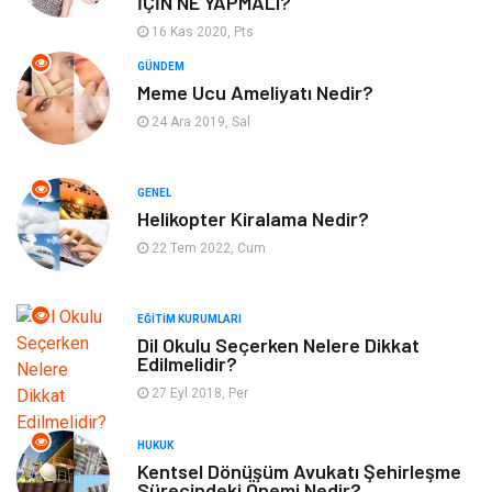
İÇİN NE YAPMALI?
16 Kas 2020, Pts
Bilgisayar ve Yazılım
Tatil
GÜNDEM
Meme Ucu Ameliyatı Nedir?
Güzellik
Mobilya
24 Ara 2019, Sal
Eğlence
Organizasyon
GENEL
Bahçe Ev
Maden ve Metal
Helikopter Kiralama Nedir?
22 Tem 2022, Cum
Finans & Ekonomi
Yeme & İçme
EĞITIM KURUMLARI
Plastik
Aksesuar
Dil Okulu Seçerken Nelere Dikkat
Edilmelidir?
Tekstil
Turizm
27 Eyl 2018, Per
Hizmet
Hediyelik Eşya
HUKUK
Kentsel Dönüşüm Avukatı Şehirleşme
Sürecindeki Önemi Nedir?