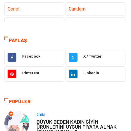
Genel
Gündem
Teknoloji
Tanıtıcı Reklam
Sağlık
Dekorasyon
PAYLAŞ
Elektrik Elektronik
Gıda
Facebook
X / Twitter
X
Giyim
Ulaşım ve Taşımacılık
Pinterest
Linkedin
Hukuk
Emlak
Alışveriş
Makine
POPÜLER
Otomotiv
Eğitim & Kariyer
GIYIM
BÜYÜK BEDEN KADIN GİYİM
ÜRÜNLERİNİ UYGUN FİYATA ALMAK
Eğitim Kurumları
Yapı İnşaat