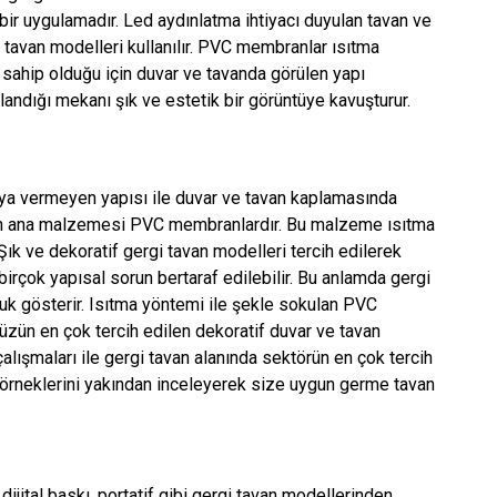
ir uygulamadır. Led aydınlatma ihtiyacı duyulan tavan ve
i tavan modelleri kullanılır. PVC membranlar ısıtma
 sahip olduğu için duvar ve tavanda görülen yapı
landığı mekanı şık ve estetik bir görüntüye kavuşturur.
ya vermeyen yapısı ile duvar ve tavan kaplamasında
inin ana malzemesi PVC membranlardır. Bu malzeme ısıtma
. Şık ve dekoratif gergi tavan modelleri tercih edilerek
rçok yapısal sorun bertaraf edilebilir. Bu anlamda gergi
uk gösterir. Isıtma yöntemi ile şekle sokulan PVC
ün en çok tercih edilen dekoratif duvar ve tavan
çalışmaları ile gergi tavan alanında sektörün en çok tercih
 örneklerini yakından inceleyerek size uygun germe tavan
 dijital baskı, portatif gibi gergi tavan modellerinden