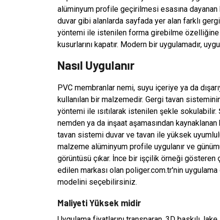
alüminyum profile geçirilmesi esasına dayanan b
duvar gibi alanlarda sayfada yer alan farklı gerg
yöntemi ile istenilen forma girebilme özelliğine
kusurlarını kapatır. Modern bir uygulamadır, uygu
Nasıl Uygulanır
PVC membranlar nemi, suyu içeriye ya da dışarı
kullanılan bir malzemedir. Gergi tavan sistem
yöntemi ile ısıtılarak istenilen şekle sokulabilir
nemden ya da inşaat aşamasından kaynaklanan bi
tavan sistemi duvar ve tavan ile yüksek uyumlul
malzeme alüminyum profile uygulanır ve günümüz
görüntüsü çıkar. İnce bir işçilik örneği gösteren 
edilen markası olan poliger.com.tr'nin uygulama
modelini seçebilirsiniz.
Maliyeti Yüksek midir
Uygulama fiyatlarını transparan, 3D baskılı, lake,