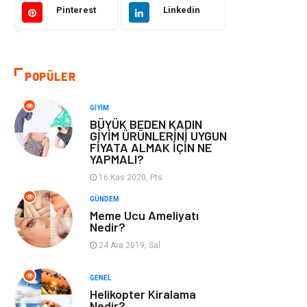
Pinterest
Linkedin
Otomotiv
Eğitim & Kariyer
Eğitim Kurumları
Yapı İnşaat
POPÜLER
Bilgisayar ve
Tatil
GIYIM
Yazılım
BÜYÜK BEDEN KADIN
GİYİM ÜRÜNLERİNİ UYGUN
FİYATA ALMAK İÇİN NE
Güzellik
Mobilya
YAPMALI?
16 Kas 2020, Pts
Eğlence
Organizasyon
GÜNDEM
Meme Ucu Ameliyatı
Bahçe Ev
Maden ve Metal
Nedir?
24 Ara 2019, Sal
Finans & Ekonomi
Yeme & İçme
GENEL
Plastik
Aksesuar
Helikopter Kiralama
Nedir?