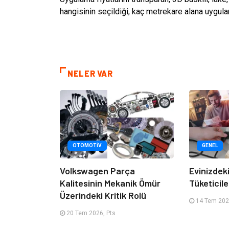
hangisinin seçildiği, kaç metrekare alana uygulan
NELER VAR
OTOMOTIV
GENEL
Volkswagen Parça
Evinizdeki
Kalitesinin Mekanik Ömür
Tüketicile
Üzerindeki Kritik Rolü
14 Tem 2026
20 Tem 2026, Pts