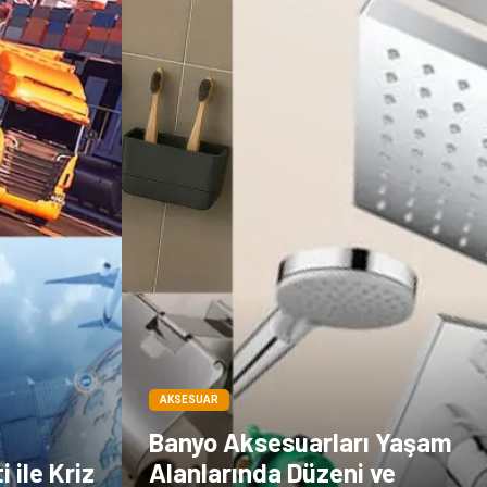
Dernekler ve
Periyodik Kontrol
Birlikler
Moda
İthalat İhracat
Alüminyum
Tarım &
Hayvancılık
AKSESUAR
Banyo Aksesuarları Yaşam
 ile Kriz
Alanlarında Düzeni ve