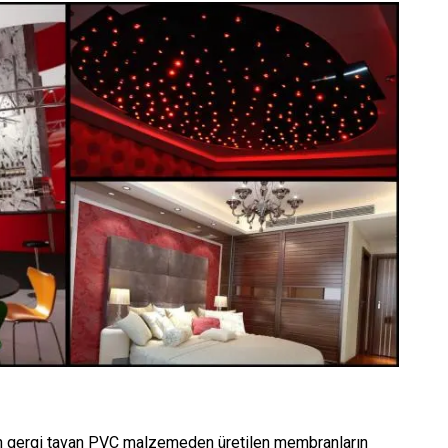
an gergi tavan PVC malzemeden üretilen membranların