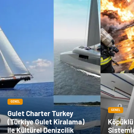
GENEL
GENEL
Gulet Charter Turkey
(Türkiye Gulet Kiralama)
Köpüklü
ile Kültürel Denizcilik
Sisteml