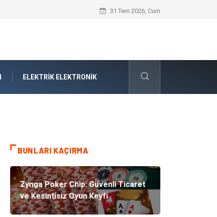
Forma Yaptırma Girişimiyle Akademik S
31 Tem 2026, Cum
N
ELEKTRIK ELEKTRONIK
BUNLARI KAÇIRMA
Zynga Poker Chip: Güvenli Ticaret
ve Kesintisiz Oyun Keyfi