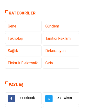
KATEGORILER
Genel
Gündem
Teknoloji
Tanıtıcı Reklam
Sağlık
Dekorasyon
Elektrik Elektronik
Gıda
Giyim
Ulaşım ve
Taşımacılık
PAYLAŞ
Hukuk
Emlak
Facebook
X / Twitter
X
Alışveriş
Makine