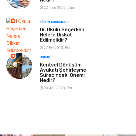
Tekstil
Turizm
22 Tem 2022, Cum
EĞITIM KURUMLARI
Hizmet
Hediyelik Eşya
Dil Okulu Seçerken
Nelere Dikkat
İnternet
Ambalaj
Edilmelidir?
27 Eyl 2018, Per
Endüstriyel
Bebek Giyim
HUKUK
Ürünler
Kentsel Dönüşüm
Avukatı Şehirleşme
Sürecindeki Önemi
Markalar
Telekomünikasyon
Nedir?
03 Ağu 2023, Per
Kültür
Nakliyat
Pazarlama
Kiralama
Servisleri
Basın Yayın
Bilişim