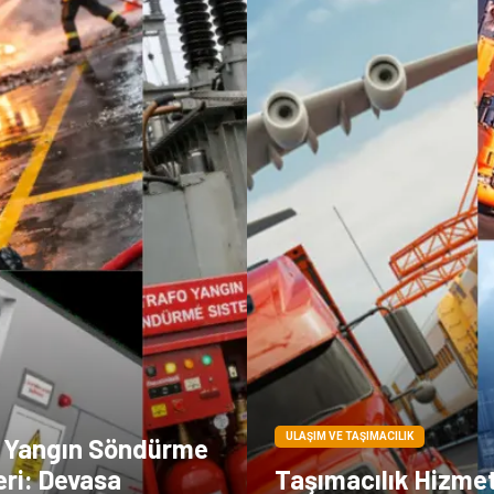
ULAŞIM VE TAŞIMACILIK
 Yangın Söndürme
eri: Devasa
Taşımacılık Hizmeti