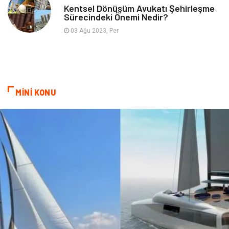
Kentsel Dönüşüm Avukatı Şehirleşme
Sürecindeki Önemi Nedir?
İnternet
Ambalaj
03 Ağu 2023, Per
Endüstriyel Ürünler
Bebek Giyim
Markalar
Telekomünikasyon
MİNİ KONU
Kültür
Nakliyat
Pazarlama
Kiralama Servisleri
Basın Yayın
Bilişim
Dernekler ve Birlikler
Periyodik Kontrol
Moda
İthalat İhracat
Alüminyum
Tarım & Hayvancılık