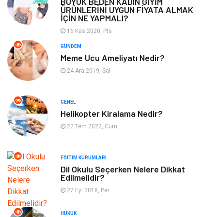
BÜYÜK BEDEN KADIN GİYİM
ÜRÜNLERİNİ UYGUN FİYATA ALMAK
Eğitim Kurumları
Yapı İnşaat
İÇİN NE YAPMALI?
16 Kas 2020, Pts
Bilgisayar ve Yazılım
Tatil
GÜNDEM
Meme Ucu Ameliyatı Nedir?
Güzellik
Mobilya
24 Ara 2019, Sal
Eğlence
Organizasyon
GENEL
Bahçe Ev
Maden ve Metal
Helikopter Kiralama Nedir?
22 Tem 2022, Cum
Finans & Ekonomi
Yeme & İçme
EĞITIM KURUMLARI
Plastik
Aksesuar
Dil Okulu Seçerken Nelere Dikkat
Edilmelidir?
Tekstil
Turizm
27 Eyl 2018, Per
Hizmet
Hediyelik Eşya
HUKUK