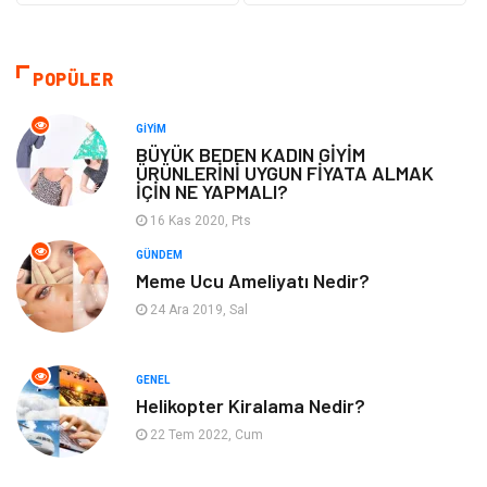
Hukuk
Emlak
Alışveriş
Makine
POPÜLER
Otomotiv
Eğitim & Kariyer
GIYIM
BÜYÜK BEDEN KADIN GİYİM
ÜRÜNLERİNİ UYGUN FİYATA ALMAK
Eğitim Kurumları
Yapı İnşaat
İÇİN NE YAPMALI?
16 Kas 2020, Pts
Bilgisayar ve Yazılım
Tatil
GÜNDEM
Meme Ucu Ameliyatı Nedir?
Güzellik
Mobilya
24 Ara 2019, Sal
Eğlence
Organizasyon
GENEL
Bahçe Ev
Maden ve Metal
Helikopter Kiralama Nedir?
22 Tem 2022, Cum
Finans & Ekonomi
Yeme & İçme