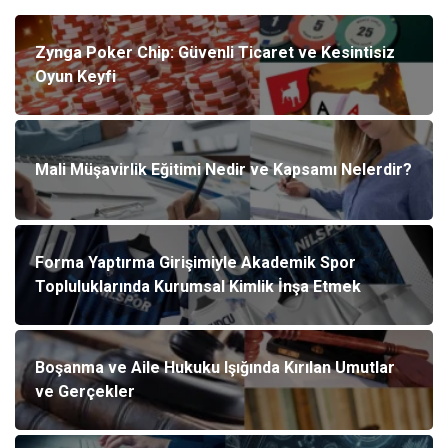
Zynga Poker Chip: Güvenli Ticaret ve Kesintisiz
Oyun Keyfi
Mali Müşavirlik Eğitimi Nedir ve Kapsamı Nelerdir?
Forma Yaptırma Girişimiyle Akademik Spor
Topluluklarında Kurumsal Kimlik İnşa Etmek
Boşanma ve Aile Hukuku Işığında Kırılan Umutlar
ve Gerçekler