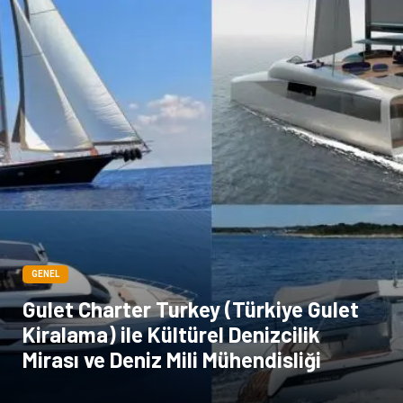
Dernekler ve Birlikler
Periyodik Kontrol
Moda
İthalat İhracat
Alüminyum
Tarım & Hayvancılık
GENEL
Gulet Charter Turkey (Türkiye Gulet
Kiralama) ile Kültürel Denizcilik
Mirası ve Deniz Mili Mühendisliği