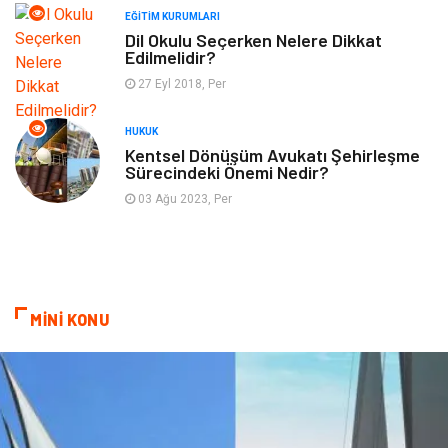
EĞITIM KURUMLARI
Plastik
Aksesuar
Dil Okulu Seçerken Nelere Dikkat
Edilmelidir?
Tekstil
Turizm
27 Eyl 2018, Per
Hizmet
Hediyelik Eşya
HUKUK
Kentsel Dönüşüm Avukatı Şehirleşme
Sürecindeki Önemi Nedir?
İnternet
Ambalaj
03 Ağu 2023, Per
Endüstriyel Ürünler
Bebek Giyim
Markalar
Telekomünikasyon
MİNİ KONU
Kültür
Nakliyat
Pazarlama
Kiralama Servisleri
Basın Yayın
Bilişim