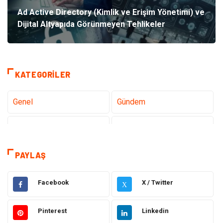
Ad Active Directory (Kimlik ve Erişim Yönetimi) ve
Dijital Altyapıda Görünmeyen Tehlikeler
KATEGORILER
Genel
Gündem
Teknoloji
Tanıtıcı Reklam
Sağlık
Dekorasyon
PAYLAŞ
Elektrik Elektronik
Gıda
Facebook
X / Twitter
X
Giyim
Ulaşım ve Taşımacılık
Pinterest
Linkedin