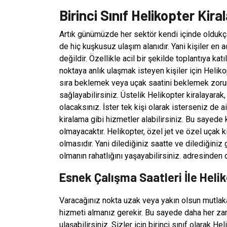
Birinci Sınıf Helikopter Kir
Artık günümüzde her sektör kendi içinde oldukça
de hiç kuşkusuz ulaşım alanıdır. Yani kişiler en 
değildir. Özellikle acil bir şekilde toplantıya k
noktaya anlık ulaşmak isteyen kişiler için Heli
sıra beklemek veya uçak saatini beklemek zorun
sağlayabilirsiniz. Üstelik Helikopter kiralayara
olacaksınız. İster tek kişi olarak isterseniz de 
kiralama gibi hizmetler alabilirsiniz. Bu sayede 
olmayacaktır. Helikopter, özel jet ve özel uçak k
olmasıdır. Yani dilediğiniz saatte ve dilediğin
olmanın rahatlığını yaşayabilirsiniz. adresinden da
Esnek Çalışma Saatleri İle Heli
Varacağınız nokta uzak veya yakın olsun mutlaka 
hizmeti almanız gerekir. Bu sayede daha her za
ulaşabilirsiniz. Sizler için birinci sınıf olarak H