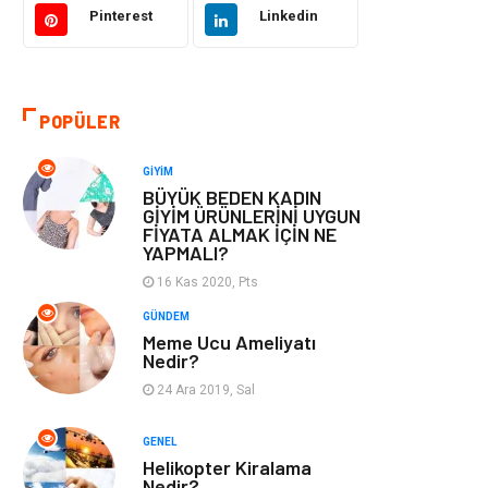
Pinterest
Linkedin
Otomotiv
Eğitim & Kariyer
Eğitim Kurumları
Yapı İnşaat
POPÜLER
Bilgisayar ve
Tatil
GIYIM
Yazılım
BÜYÜK BEDEN KADIN
GİYİM ÜRÜNLERİNİ UYGUN
FİYATA ALMAK İÇİN NE
Güzellik
Mobilya
YAPMALI?
16 Kas 2020, Pts
Eğlence
Organizasyon
GÜNDEM
Meme Ucu Ameliyatı
Bahçe Ev
Maden ve Metal
Nedir?
24 Ara 2019, Sal
Finans & Ekonomi
Yeme & İçme
GENEL
Plastik
Aksesuar
Helikopter Kiralama
Nedir?