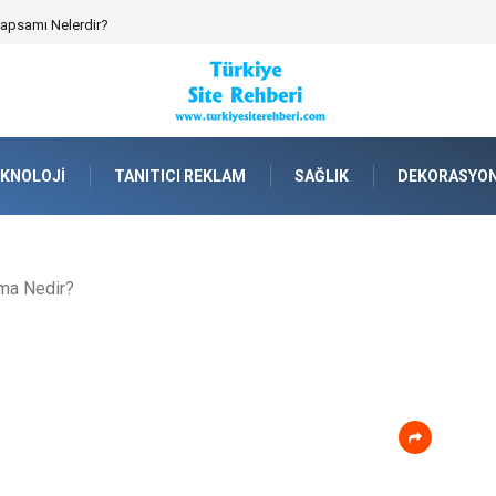
emik Spor Topluluklarında Kurumsal Kimlik İnşa Etmek
KNOLOJI
TANITICI REKLAM
SAĞLIK
DEKORASYO
ama Nedir?