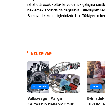
rahat ettirecek koltuklar ve esnek çalışma saatle
beklemek zorunda da değilsiniz. Dilediğiniz her an
Bu sayede en acil işlerinizde bile Türkiye’nin h
NELER VAR
OTOMOTIV
GENEL
Volkswagen Parça
Evinizdeki
Kalitesinin Mekanik Ömür
Tüketicile