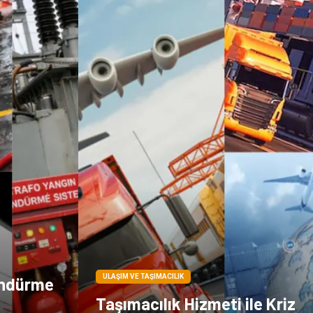
Dernekler ve
Periyodik Kontrol
Birlikler
Moda
İthalat İhracat
Alüminyum
Tarım &
Hayvancılık
ULAŞIM VE TAŞIMACILIK
öndürme
Taşımacılık Hizmeti ile Kriz