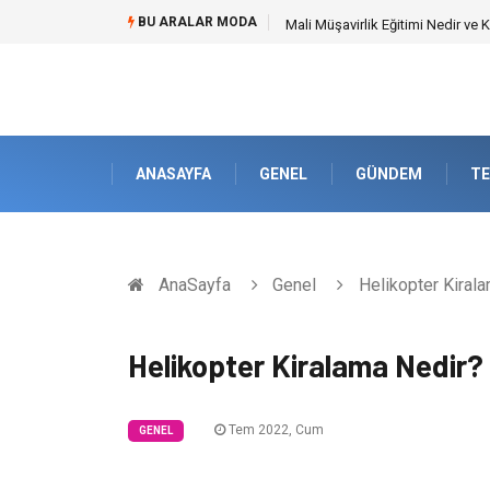
BU ARALAR MODA
Forma Yaptırma Girişimiyle Akad
ANASAYFA
GENEL
GÜNDEM
TE
AnaSayfa
Genel
Helikopter Kiral
Helikopter Kiralama Nedir?
Tem 2022, Cum
GENEL