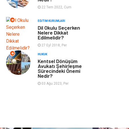
Tekstil
Turizm
22 Tem 2022, Cum
EĞITIM KURUMLARI
Hizmet
Hediyelik Eşya
Dil Okulu Seçerken
Nelere Dikkat
İnternet
Ambalaj
Edilmelidir?
27 Eyl 2018, Per
Endüstriyel
Bebek Giyim
HUKUK
Ürünler
Kentsel Dönüşüm
Avukatı Şehirleşme
Sürecindeki Önemi
Markalar
Telekomünikasyon
Nedir?
03 Ağu 2023, Per
Kültür
Nakliyat
Pazarlama
Kiralama
Servisleri
Basın Yayın
Bilişim