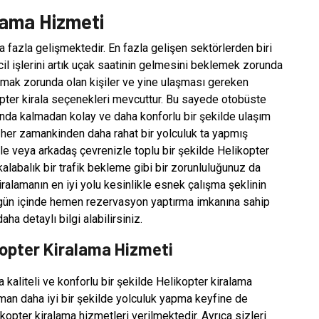
alama Hizmeti
 fazla gelişmektedir. En fazla gelişen sektörlerden biri
acil işlerini artık uçak saatinin gelmesini beklemek zorunda
atılmak zorunda olan kişiler ve yine ulaşması gereken
kopter kirala seçenekleri mevcuttur. Bu sayede otobüste
da kalmadan kolay ve daha konforlu bir şekilde ulaşım
k, her zamankinden daha rahat bir yolculuk ta yapmış
aile veya arkadaş çevrenizle toplu bir şekilde Helikopter
kalabalık bir trafik bekleme gibi bir zorunluluğunuz da
iralamanın en iyi yolu kesinlikle esnek çalışma şeklinin
iz gün içinde hemen rezervasyon yaptırma imkanına sahip
ha detaylı bilgi alabilirsiniz.
kopter Kiralama Hizmeti
kaliteli ve konforlu bir şekilde Helikopter kiralama
man daha iyi bir şekilde yolculuk yapma keyfine de
elikopter kiralama hizmetleri verilmektedir. Ayrıca sizleri