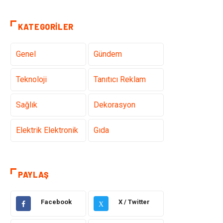
KATEGORILER
Genel
Gündem
Teknoloji
Tanıtıcı Reklam
Sağlık
Dekorasyon
Elektrik Elektronik
Gıda
Giyim
Ulaşım ve
Taşımacılık
PAYLAŞ
Hukuk
Emlak
Facebook
X / Twitter
X
Alışveriş
Makine