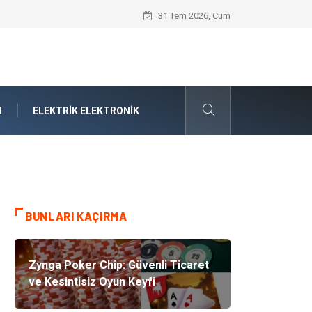
Boşanma ve Aile Hukuku Işığında Kırıla
31 Tem 2026, Cum
N
ELEKTRIK ELEKTRONIK
BUNLARI KAÇIRMA
Zynga Poker Chip: Güvenli Ticaret
ve Kesintisiz Oyun Keyfi