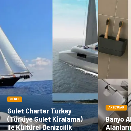
GENEL
AKSESUAR
Gulet Charter Turkey
(Türkiye Gulet Kiralama)
Banyo A
ile Kültürel Denizcilik
Alanları