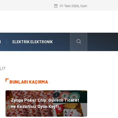
Boşanma ve Aile Hukuku Işığında Kırıla
31 Tem 2026, Cum
N
ELEKTRIK ELEKTRONIK
LI?
BUNLARI KAÇIRMA
Zynga Poker Chip: Güvenli Ticaret
ve Kesintisiz Oyun Keyfi