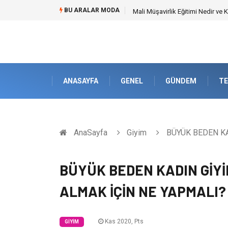
BU ARALAR MODA
Forma Yaptırma Girişimiyle Akad
ANASAYFA
GENEL
GÜNDEM
TE
AnaSayfa
Giyim
BÜYÜK BEDEN KA
BÜYÜK BEDEN KADIN GİYİ
ALMAK İÇİN NE YAPMALI?
Kas 2020, Pts
GIYIM