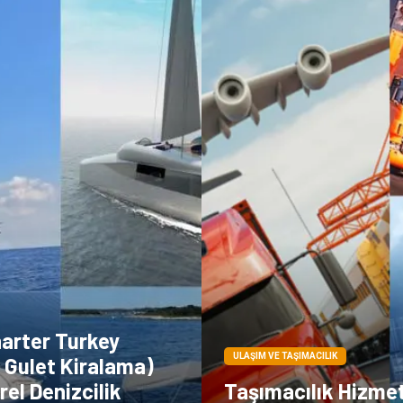
harter Turkey
ULAŞIM VE TAŞIMACILIK
 Gulet Kiralama)
rel Denizcilik
Taşımacılık Hizmeti