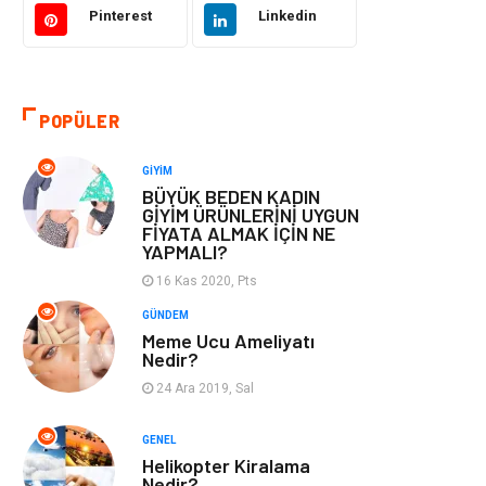
Pinterest
Linkedin
Otomotiv
Eğitim & Kariyer
Eğitim Kurumları
Yapı İnşaat
POPÜLER
Bilgisayar ve
Tatil
GIYIM
Yazılım
BÜYÜK BEDEN KADIN
GİYİM ÜRÜNLERİNİ UYGUN
FİYATA ALMAK İÇİN NE
Güzellik
Mobilya
YAPMALI?
16 Kas 2020, Pts
Eğlence
Organizasyon
GÜNDEM
Meme Ucu Ameliyatı
Bahçe Ev
Maden ve Metal
Nedir?
24 Ara 2019, Sal
Finans & Ekonomi
Yeme & İçme
GENEL
Plastik
Aksesuar
Helikopter Kiralama
Nedir?