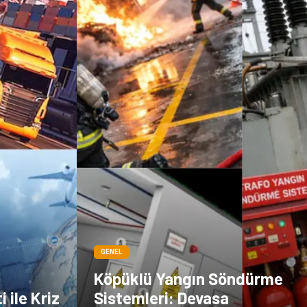
Dernekler ve
Periyodik Kontrol
Birlikler
Moda
İthalat İhracat
Alüminyum
Tarım &
Hayvancılık
GENEL
Köpüklü Yangın Söndürme
 ile Kriz
Sistemleri: Devasa