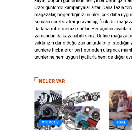
kayıtlı doğum günlerinde her yıl bir defalığa m
Özel günlerde kampanyalar artar. Daha fazla terc
mağazalar, beğendiğiniz ürünleri çok daha uygun 
sunulan ücretsiz kargo avantajı, fiziki bir mağa
da tasarruf etmenizi sağlar. Her açıdan avantaj
zamandan da kazanabilirsiniz. Online mağazalard
vaktinizin dar olduğu zamanlarda bile istediğiniz
ürünlere hiçbir efor sarf etmeden ulaşmak mümk
ürünlerine hem uygun fiyatlarla hem de diğer avan
NELER VAR
OTOMOTIV
GENEL