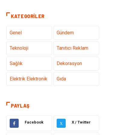
KATEGORILER
Genel
Gündem
Teknoloji
Tanıtıcı Reklam
Sağlık
Dekorasyon
Elektrik Elektronik
Gıda
Giyim
Ulaşım ve
Taşımacılık
PAYLAŞ
Hukuk
Emlak
Facebook
X / Twitter
X
Alışveriş
Makine