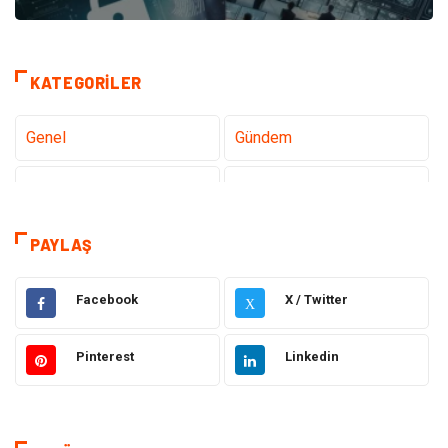
KATEGORILER
Genel
Gündem
Teknoloji
Tanıtıcı Reklam
Sağlık
Dekorasyon
PAYLAŞ
Elektrik Elektronik
Gıda
Facebook
X / Twitter
X
Giyim
Ulaşım ve Taşımacılık
Pinterest
Linkedin
Hukuk
Emlak
Alışveriş
Makine