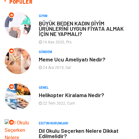
POPÜLER
Otomotiv
Eğitim & Kariyer
GIYIM
BÜYÜK BEDEN KADIN GİYİM
ÜRÜNLERİNİ UYGUN FİYATA ALMAK
Eğitim Kurumları
Yapı İnşaat
İÇİN NE YAPMALI?
16 Kas 2020, Pts
Bilgisayar ve Yazılım
Tatil
GÜNDEM
Meme Ucu Ameliyatı Nedir?
Güzellik
Mobilya
24 Ara 2019, Sal
Eğlence
Organizasyon
GENEL
Bahçe Ev
Maden ve Metal
Helikopter Kiralama Nedir?
22 Tem 2022, Cum
Finans & Ekonomi
Yeme & İçme
EĞITIM KURUMLARI
Plastik
Aksesuar
Dil Okulu Seçerken Nelere Dikkat
Edilmelidir?