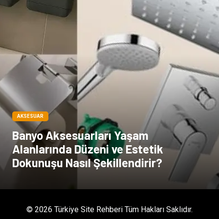
Moda
İthalat İhracat
Alüminyum
Tarım & Hayvancılık
AKSESUAR
Banyo Aksesuarları Yaşam
Alanlarında Düzeni ve Estetik
Dokunuşu Nasıl Şekillendirir?
© 2026 Türkiye Site Rehberi Tüm Hakları Saklıdır.