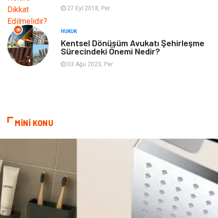
Tekstil
Turizm
27 Eyl 2018, Per
Hizmet
Hediyelik Eşya
HUKUK
Kentsel Dönüşüm Avukatı Şehirleşme
Sürecindeki Önemi Nedir?
İnternet
Ambalaj
03 Ağu 2023, Per
Endüstriyel Ürünler
Bebek Giyim
Markalar
Telekomünikasyon
MİNİ KONU
Kültür
Nakliyat
Pazarlama
Kiralama Servisleri
Basın Yayın
Bilişim
Dernekler ve Birlikler
Periyodik Kontrol