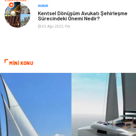
Hizmet
Hediyelik Eşya
HUKUK
Kentsel Dönüşüm Avukatı Şehirleşme
Sürecindeki Önemi Nedir?
İnternet
Ambalaj
03 Ağu 2023, Per
Endüstriyel Ürünler
Bebek Giyim
Markalar
Telekomünikasyon
MİNİ KONU
Kültür
Nakliyat
Pazarlama
Kiralama Servisleri
Basın Yayın
Bilişim
Dernekler ve Birlikler
Periyodik Kontrol
Moda
İthalat İhracat