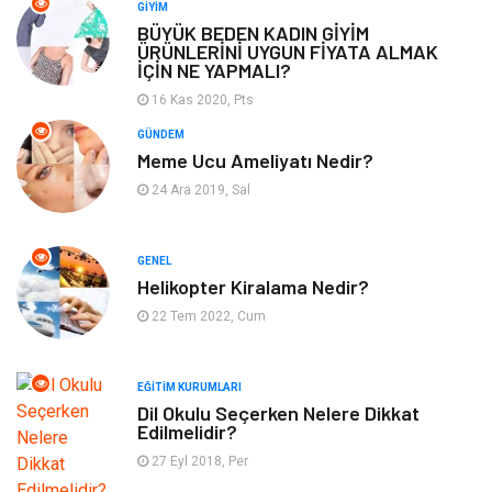
Otomotiv
Eğitim & Kariyer
GIYIM
BÜYÜK BEDEN KADIN GİYİM
ÜRÜNLERİNİ UYGUN FİYATA ALMAK
Eğitim Kurumları
Yapı İnşaat
İÇİN NE YAPMALI?
16 Kas 2020, Pts
Bilgisayar ve Yazılım
Tatil
GÜNDEM
Meme Ucu Ameliyatı Nedir?
Güzellik
Mobilya
24 Ara 2019, Sal
Eğlence
Organizasyon
GENEL
Bahçe Ev
Maden ve Metal
Helikopter Kiralama Nedir?
22 Tem 2022, Cum
Finans & Ekonomi
Yeme & İçme
EĞITIM KURUMLARI
Plastik
Aksesuar
Dil Okulu Seçerken Nelere Dikkat
Edilmelidir?
Tekstil
Turizm
27 Eyl 2018, Per