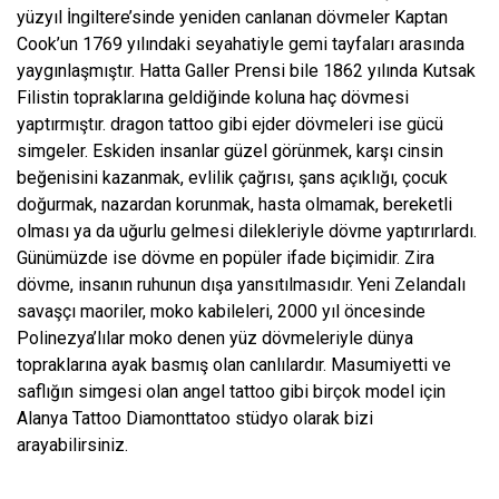
yüzyıl İngiltere’sinde yeniden canlanan dövmeler Kaptan
Cook’un 1769 yılındaki seyahatiyle gemi tayfaları arasında
yaygınlaşmıştır. Hatta Galler Prensi bile 1862 yılında Kutsak
Filistin topraklarına geldiğinde koluna haç dövmesi
yaptırmıştır. dragon tattoo gibi ejder dövmeleri ise gücü
simgeler. Eskiden insanlar güzel görünmek, karşı cinsin
beğenisini kazanmak, evlilik çağrısı, şans açıklığı, çocuk
doğurmak, nazardan korunmak, hasta olmamak, bereketli
olması ya da uğurlu gelmesi dilekleriyle dövme yaptırırlardı.
Günümüzde ise dövme en popüler ifade biçimidir. Zira
dövme, insanın ruhunun dışa yansıtılmasıdır. Yeni Zelandalı
savaşçı maoriler, moko kabileleri, 2000 yıl öncesinde
Polinezya’lılar moko denen yüz dövmeleriyle dünya
topraklarına ayak basmış olan canlılardır. Masumiyetti ve
saflığın simgesi olan angel tattoo gibi birçok model için
Alanya Tattoo Diamonttatoo stüdyo olarak bizi
arayabilirsiniz.