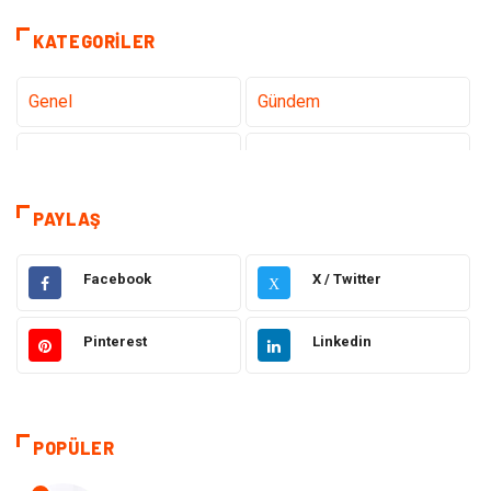
KATEGORILER
Genel
Gündem
Teknoloji
Tanıtıcı Reklam
Sağlık
Dekorasyon
PAYLAŞ
Elektrik Elektronik
Gıda
Facebook
X / Twitter
X
Giyim
Ulaşım ve Taşımacılık
Pinterest
Linkedin
Hukuk
Emlak
Alışveriş
Makine
POPÜLER