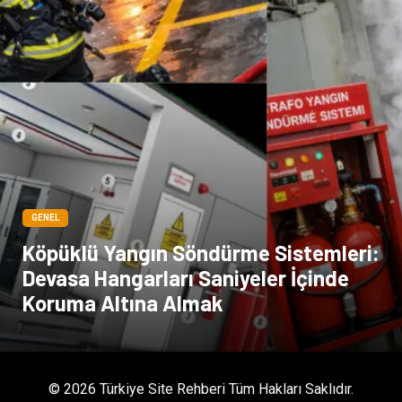
Moda
İthalat İhracat
Alüminyum
Tarım & Hayvancılık
GENEL
Köpüklü Yangın Söndürme Sistemleri:
Devasa Hangarları Saniyeler İçinde
Koruma Altına Almak
© 2026 Türkiye Site Rehberi Tüm Hakları Saklıdır.