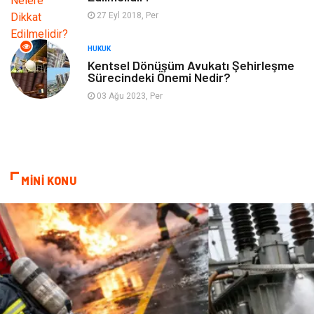
Tekstil
Turizm
27 Eyl 2018, Per
Hizmet
Hediyelik Eşya
HUKUK
Kentsel Dönüşüm Avukatı Şehirleşme
Sürecindeki Önemi Nedir?
İnternet
Ambalaj
03 Ağu 2023, Per
Endüstriyel Ürünler
Bebek Giyim
Markalar
Telekomünikasyon
MİNİ KONU
Kültür
Nakliyat
Pazarlama
Kiralama Servisleri
Basın Yayın
Bilişim
Dernekler ve Birlikler
Periyodik Kontrol