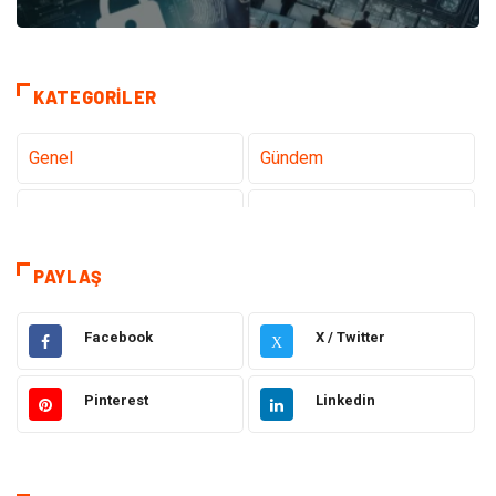
KATEGORILER
Genel
Gündem
Teknoloji
Tanıtıcı Reklam
Sağlık
Dekorasyon
PAYLAŞ
Elektrik Elektronik
Gıda
Facebook
X / Twitter
X
Giyim
Ulaşım ve Taşımacılık
Pinterest
Linkedin
Hukuk
Emlak