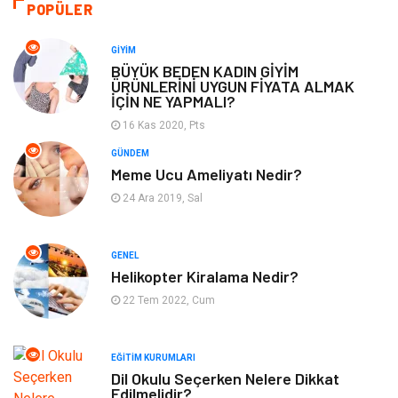
Alışveriş
Makine
POPÜLER
Otomotiv
Eğitim & Kariyer
GIYIM
BÜYÜK BEDEN KADIN GİYİM
ÜRÜNLERİNİ UYGUN FİYATA ALMAK
Eğitim Kurumları
Yapı İnşaat
İÇİN NE YAPMALI?
16 Kas 2020, Pts
Bilgisayar ve Yazılım
Tatil
GÜNDEM
Meme Ucu Ameliyatı Nedir?
Güzellik
Mobilya
24 Ara 2019, Sal
Eğlence
Organizasyon
GENEL
Bahçe Ev
Maden ve Metal
Helikopter Kiralama Nedir?
22 Tem 2022, Cum
Finans & Ekonomi
Yeme & İçme
EĞITIM KURUMLARI
Plastik
Aksesuar
Dil Okulu Seçerken Nelere Dikkat
Edilmelidir?