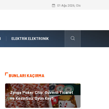
Boşanma ve Aile Hukuku Işığında Kırıla
01 Ağu 2026, Cts
N
ELEKTRIK ELEKTRONIK
BUNLARI KAÇIRMA
Zynga Poker Chip: Güvenli Ticaret
ve Kesintisiz Oyun Keyfi