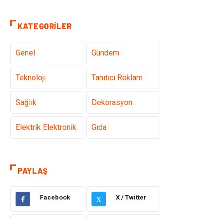
KATEGORILER
Genel
Gündem
Teknoloji
Tanıtıcı Reklam
Sağlık
Dekorasyon
Elektrik Elektronik
Gıda
Giyim
Ulaşım ve
Taşımacılık
PAYLAŞ
Hukuk
Emlak
Facebook
X / Twitter
X
Alışveriş
Makine