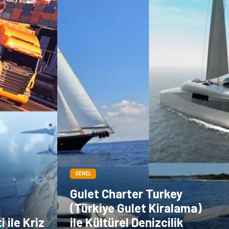
Dernekler ve
Periyodik Kontrol
Birlikler
Moda
İthalat İhracat
Alüminyum
Tarım &
Hayvancılık
GENEL
Gulet Charter Turkey
(Türkiye Gulet Kiralama)
 ile Kriz
ile Kültürel Denizcilik