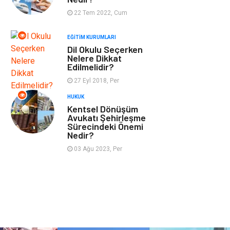
Tekstil
Turizm
22 Tem 2022, Cum
EĞITIM KURUMLARI
Hizmet
Hediyelik Eşya
Dil Okulu Seçerken
Nelere Dikkat
İnternet
Ambalaj
Edilmelidir?
27 Eyl 2018, Per
Endüstriyel
Bebek Giyim
HUKUK
Ürünler
Kentsel Dönüşüm
Avukatı Şehirleşme
Sürecindeki Önemi
Markalar
Telekomünikasyon
Nedir?
03 Ağu 2023, Per
Kültür
Nakliyat
Pazarlama
Kiralama
Servisleri
Basın Yayın
Bilişim