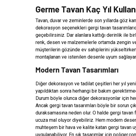
Germe Tavan Kaç Yıl Kullanı
Tavan, duvar ve zeminlerde son yıllarda göz kamaş
dekorasyon seçenekleri gergi tavan tasarımlarıdır
geçebilirsiniz. Dar alanlara kattığı derinlik ile b
renk, desen ve malzemelerle ortamda zengin ve 
müşterilerin gözünde ev sahiplerini yükseltirken 
montajlanan ve istenilen desenle uyum sağlayan
Modern Tavan Tasarımları
Diğer dekorasyon ve tadilat çeşitleri her yıl ye
yapıldıktan sonra herhangi bir bakım gerektirmede
Durum böyle olunca diğer dekorasyonlar için her
Ancak gergi tavan tasarımları böyle bir sorun çıka
duraksamasına neden olur. O halde gergi tavan fi
ucuza mal oluyor diyebiliriz. Hem modern desenl
muhteşem bir hava ve kalite katan gergi tavan 
uygulanabiliyor. En şık tasarımlar için poliger.co