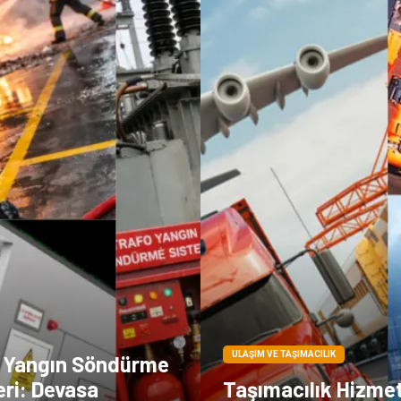
ULAŞIM VE TAŞIMACILIK
 Yangın Söndürme
eri: Devasa
Taşımacılık Hizmeti