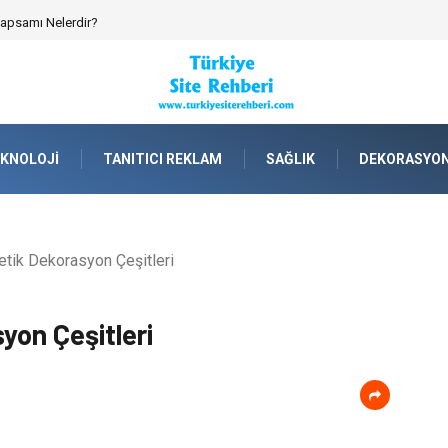
emik Spor Topluluklarında Kurumsal Kimlik İnşa Etmek
KNOLOJI
TANITICI REKLAM
SAĞLIK
DEKORASYO
etik Dekorasyon Çeşitleri
yon Çeşitleri