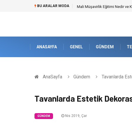
BU ARALAR MODA
Forma Yaptırma Girişimiyle Akad
ANASAYFA
GENEL
GÜNDEM
TE
AnaSayfa
Gündem
Tavanlarda Est
Tavanlarda Estetik Dekoras
Nis 2019, Çar
GÜNDEM