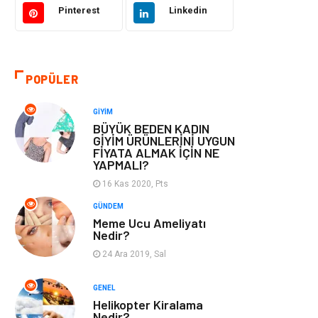
Pinterest
Linkedin
Otomotiv
Eğitim & Kariyer
Eğitim Kurumları
Yapı İnşaat
POPÜLER
Bilgisayar ve
Tatil
GIYIM
Yazılım
BÜYÜK BEDEN KADIN
GİYİM ÜRÜNLERİNİ UYGUN
FİYATA ALMAK İÇİN NE
Güzellik
Mobilya
YAPMALI?
16 Kas 2020, Pts
Eğlence
Organizasyon
GÜNDEM
Meme Ucu Ameliyatı
Bahçe Ev
Maden ve Metal
Nedir?
24 Ara 2019, Sal
Finans & Ekonomi
Yeme & İçme
GENEL
Plastik
Aksesuar
Helikopter Kiralama
Nedir?