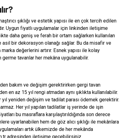
lır?
tırıcı şıklığı ve estetik yapısı ile en çok tercih edilen
. Uygun fiyatlı uygulamalar için linkinden iletişime
irlikte daha geniş ve ferah bir ortam sağlarken kullanılan
asil bir dekorasyon olanağı sağlar. Bu da misafir ve
marka değerlerini artırır. Esnek yapısı ile kolay
 germe tavanlar her mekâna uygulanabilir.
niden bakım ve değişim gerektirirken gergi tavan
n en az 15 yıl rengi atmadan aynı şıklıkta kullanılabilir.
 yıl yeniden değişim ve tadilat parası ödemek gerektirir.
rmaz. Her yıl yapılan tadilatlar iş yerinde de işin
yatları bu masraflara karşılaştırıldığında son derece
ere uyarlanabilen hem de göz alıcı şıklığı ile mekânlara
uygulamaları artık ülkemizde de her mekânda
m.tr adresinden iletişime geçebilirsiniz.