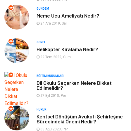
Bilgisayar ve Yazılım
Tatil
GÜNDEM
Meme Ucu Ameliyatı Nedir?
Güzellik
Mobilya
24 Ara 2019, Sal
Eğlence
Organizasyon
GENEL
Bahçe Ev
Maden ve Metal
Helikopter Kiralama Nedir?
22 Tem 2022, Cum
Finans & Ekonomi
Yeme & İçme
EĞITIM KURUMLARI
Plastik
Aksesuar
Dil Okulu Seçerken Nelere Dikkat
Edilmelidir?
Tekstil
Turizm
27 Eyl 2018, Per
Hizmet
Hediyelik Eşya
HUKUK
Kentsel Dönüşüm Avukatı Şehirleşme
Sürecindeki Önemi Nedir?
İnternet
Ambalaj
03 Ağu 2023, Per