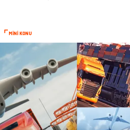
Endüstriyel Ürünler
Bebek Giyim
Markalar
Telekomünikasyon
MİNİ KONU
Kültür
Nakliyat
Pazarlama
Kiralama Servisleri
Basın Yayın
Bilişim
Dernekler ve Birlikler
Periyodik Kontrol
Moda
İthalat İhracat
Alüminyum
Tarım & Hayvancılık