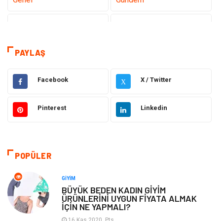
Teknoloji
Tanıtıcı Reklam
Sağlık
Dekorasyon
PAYLAŞ
Elektrik Elektronik
Gıda
Facebook
X / Twitter
X
Giyim
Ulaşım ve Taşımacılık
Pinterest
Linkedin
Hukuk
Emlak
Alışveriş
Makine
POPÜLER
Otomotiv
Eğitim & Kariyer
GIYIM
BÜYÜK BEDEN KADIN GİYİM
ÜRÜNLERİNİ UYGUN FİYATA ALMAK
Eğitim Kurumları
Yapı İnşaat
İÇİN NE YAPMALI?
16 Kas 2020, Pts