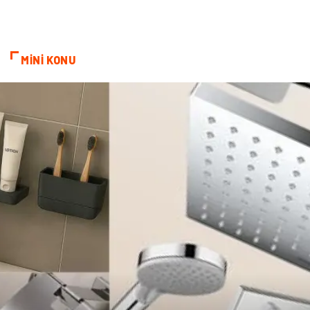
Markalar
Telekomünikasyon
MİNİ KONU
Kültür
Nakliyat
Pazarlama
Kiralama Servisleri
Basın Yayın
Bilişim
Dernekler ve Birlikler
Periyodik Kontrol
Moda
İthalat İhracat
Alüminyum
Tarım & Hayvancılık