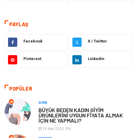
Teknoloji
Tanıtıcı Reklam
Sağlık
Dekorasyon
PAYLAŞ
Elektrik Elektronik
Gıda
Facebook
X / Twitter
X
Giyim
Ulaşım ve Taşımacılık
Pinterest
Linkedin
Hukuk
Emlak
Alışveriş
Makine
POPÜLER
Otomotiv
Eğitim & Kariyer
GIYIM
BÜYÜK BEDEN KADIN GİYİM
ÜRÜNLERİNİ UYGUN FİYATA ALMAK
Eğitim Kurumları
Yapı İnşaat
İÇİN NE YAPMALI?
16 Kas 2020, Pts
Bilgisayar ve Yazılım
Tatil