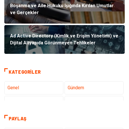
Boşanma ve Aile Hukuku Işığında Kırılan Umutlar
ve Gerçekler
Ad Active Directory (Kimlik ve Erişim Yönetimi) ve
Dijital Altyapıda Görünmeyen Tehlikeler
KATEGORILER
Genel
Gündem
Teknoloji
Tanıtıcı Reklam
Sağlık
Dekorasyon
PAYLAŞ