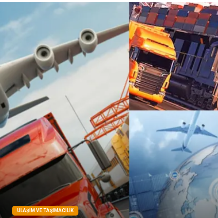
Pazarlama
Kiralama Servisleri
Basın Yayın
Bilişim
Dernekler ve Birlikler
Periyodik Kontrol
Moda
İthalat İhracat
Alüminyum
Tarım & Hayvancılık
ULAŞIM VE TAŞIMACILIK