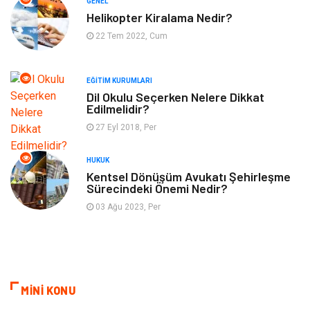
GENEL
Bahçe Ev
Maden ve Metal
Helikopter Kiralama Nedir?
22 Tem 2022, Cum
Finans & Ekonomi
Yeme & İçme
EĞITIM KURUMLARI
Plastik
Aksesuar
Dil Okulu Seçerken Nelere Dikkat
Edilmelidir?
Tekstil
Turizm
27 Eyl 2018, Per
Hizmet
Hediyelik Eşya
HUKUK
Kentsel Dönüşüm Avukatı Şehirleşme
Sürecindeki Önemi Nedir?
İnternet
Ambalaj
03 Ağu 2023, Per
Endüstriyel Ürünler
Bebek Giyim
Markalar
Telekomünikasyon
MİNİ KONU
Kültür
Nakliyat