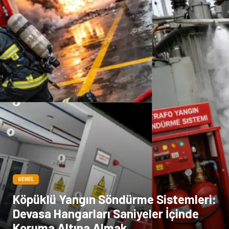
Basın Yayın
Bilişim
Dernekler ve Birlikler
Periyodik Kontrol
Moda
İthalat İhracat
Alüminyum
Tarım & Hayvancılık
GENEL
Köpüklü Yangın Söndürme Sistemleri:
Devasa Hangarları Saniyeler İçinde
Koruma Altına Almak