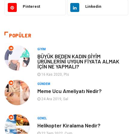
Giyim
Ulaşım ve Taşımacılık
Pinterest
Linkedin
Hukuk
Emlak
Alışveriş
Makine
POPÜLER
Otomotiv
Eğitim & Kariyer
GIYIM
BÜYÜK BEDEN KADIN GİYİM
ÜRÜNLERİNİ UYGUN FİYATA ALMAK
Eğitim Kurumları
Yapı İnşaat
İÇİN NE YAPMALI?
16 Kas 2020, Pts
Bilgisayar ve Yazılım
Tatil
GÜNDEM
Meme Ucu Ameliyatı Nedir?
Güzellik
Mobilya
24 Ara 2019, Sal
Eğlence
Organizasyon
GENEL
Bahçe Ev
Maden ve Metal
Helikopter Kiralama Nedir?
22 Tem 2022, Cum