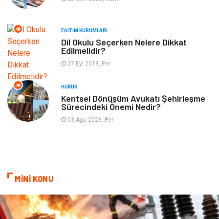
Finans & Ekonomi
Yeme & İçme
EĞITIM KURUMLARI
Plastik
Aksesuar
Dil Okulu Seçerken Nelere Dikkat
Edilmelidir?
Tekstil
Turizm
27 Eyl 2018, Per
Hizmet
Hediyelik Eşya
HUKUK
Kentsel Dönüşüm Avukatı Şehirleşme
Sürecindeki Önemi Nedir?
İnternet
Ambalaj
03 Ağu 2023, Per
Endüstriyel Ürünler
Bebek Giyim
Markalar
Telekomünikasyon
MİNİ KONU
Kültür
Nakliyat
Pazarlama
Kiralama Servisleri