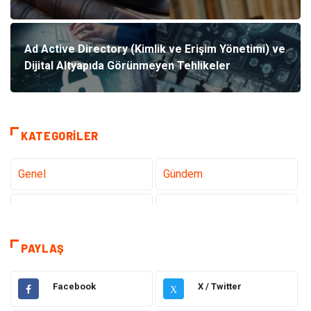
Ad Active Directory (Kimlik ve Erişim Yönetimi) ve
Dijital Altyapıda Görünmeyen Tehlikeler
KATEGORILER
Genel
Gündem
Teknoloji
Tanıtıcı Reklam
Sağlık
Dekorasyon
PAYLAŞ
Elektrik Elektronik
Gıda
Facebook
X / Twitter
X