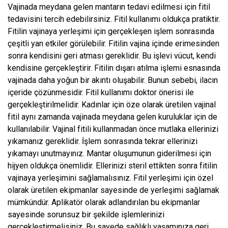
Vajinada meydana gelen mantarın tedavi edilmesi için fitil
tedavisini tercih edebilirsiniz. Fitil kullanımı oldukça pratiktir.
Fitilin vajinaya yerleşimi için gerçekleşen işlem sonrasında
çeşitli yan etkiler görülebilir. Fitilin vajina içinde erimesinden
sonra kendisini geri atması gereklidir. Bu işlevi vücut, kendi
kendisine gerçekleştirir. Fitilin dışarı atılma işlemi esnasında
vajinada daha yoğun bir akıntı oluşabilir. Bunun sebebi, ilacın
içeride çözünmesidir. Fitil kullanımı doktor önerisi ile
gerçekleştirilmelidir. Kadınlar için öze olarak üretilen vajinal
fitil aynı zamanda vajinada meydana gelen kuruluklar için de
kullanılabilir. Vajinal fitili kullanmadan önce mutlaka ellerinizi
yıkamanız gereklidir. İşlem sonrasında tekrar ellerinizi
yıkamayı unutmayınız. Mantar oluşumunun giderilmesi için
hijyen oldukça önemlidir. Ellerinizi steril ettikten sonra fitilin
vajinaya yerleşimini sağlamalısınız. Fitil yerleşimi için özel
olarak üretilen ekipmanlar sayesinde de yerleşimi sağlamak
mümkündür. Aplikatör olarak adlandırılan bu ekipmanlar
sayesinde sorunsuz bir şekilde işlemlerinizi
gerçekleştirmelisiniz. Bu sayede sağlıklı yaşamınıza geri