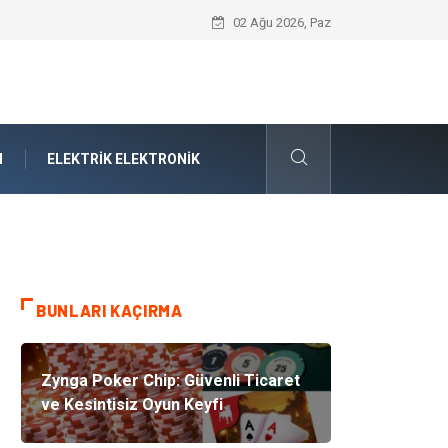
Forma Yaptırma Girişimiyle Akademik S
02 Ağu 2026, Paz
N
ELEKTRIK ELEKTRONIK
BUNLARI KAÇIRMA
Zynga Poker Chip: Güvenli Ticaret
ve Kesintisiz Oyun Keyfi