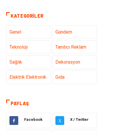
KATEGORILER
Genel
Gündem
Teknoloji
Tanıtıcı Reklam
Sağlık
Dekorasyon
Elektrik Elektronik
Gıda
Giyim
Ulaşım ve
Taşımacılık
PAYLAŞ
Hukuk
Emlak
Facebook
X / Twitter
X
Alışveriş
Makine