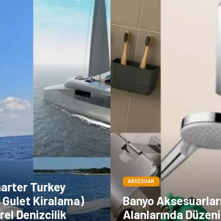
AKSESUAR
harter Turkey
 Gulet Kiralama)
Banyo Aksesuarlar
rel Denizcilik
Alanlarında Düzeni