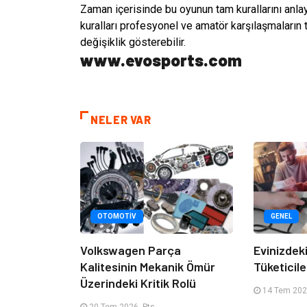
Zaman içerisinde bu oyunun tam kurallarını anla
kuralları profesyonel ve amatör karşılaşmaların
değişiklik gösterebilir.
www.evosports.com
NELER VAR
OTOMOTIV
GENEL
Volkswagen Parça
Evinizdeki
Kalitesinin Mekanik Ömür
Tüketicile
Üzerindeki Kritik Rolü
14 Tem 2026
20 Tem 2026, Pts