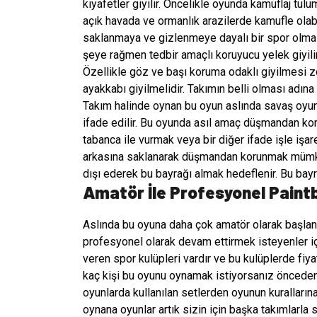
kıyafetler giyilir. Öncelikle oyunda kamuflaj tulu
açık havada ve ormanlık arazilerde kamufle olab
saklanmaya ve gizlenmeye dayalı bir spor olması 
şeye rağmen tedbir amaçlı koruyucu yelek giyili
Özellikle göz ve başı koruma odaklı giyilmesi zor
ayakkabı giyilmelidir. Takımın belli olması adına 
Takım halinde oynan bu oyun aslında savaş oyunu
ifade edilir. Bu oyunda asıl amaç düşmandan kor
tabanca ile vurmak veya bir diğer ifade işle işar
arkasına saklanarak düşmandan korunmak mümkünd
dışı ederek bu bayrağı almak hedeflenir. Bu bay
Amatör İle Profesyonel Paintb
Aslında bu oyuna daha çok amatör olarak başlanı
profesyonel olarak devam ettirmek isteyenler i
veren spor kulüpleri vardır ve bu kulüplerde fiy
kaç kişi bu oyunu oynamak istiyorsanız öncede
oyunlarda kullanılan setlerden oyunun kuralların
oynana oyunlar artık sizin için başka takımlarla