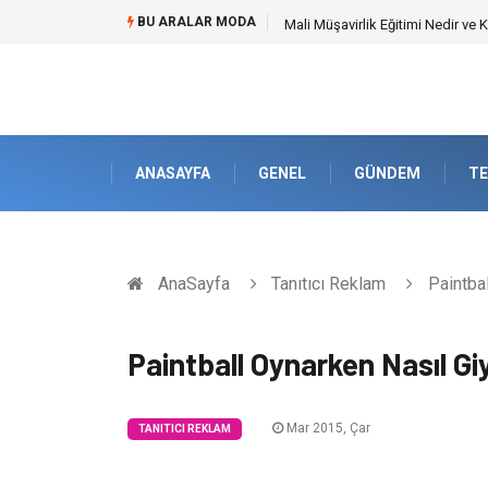
BU ARALAR MODA
Mali Müşavirlik Eğitimi Nedir ve
ANASAYFA
GENEL
GÜNDEM
TE
AnaSayfa
Tanıtıcı Reklam
Paintbal
Paintball Oynarken Nasıl Gi
Mar 2015, Çar
TANITICI REKLAM