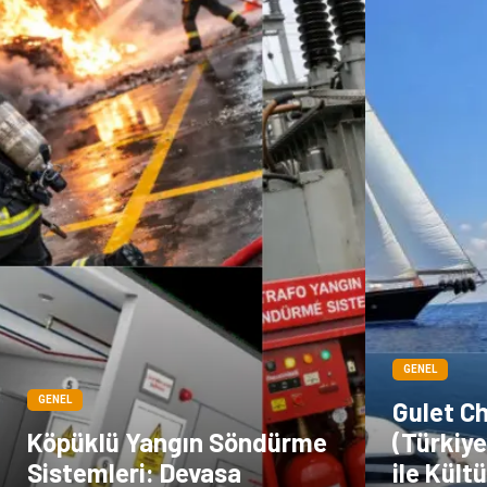
GENEL
GENEL
Gulet C
Köpüklü Yangın Söndürme
(Türkiye
Sistemleri: Devasa
ile Kültü