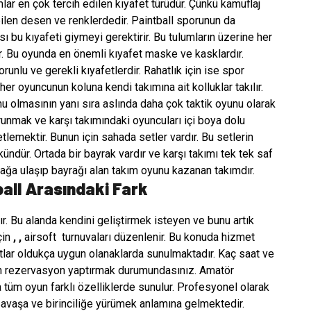
mlar en çok tercih edilen kıyafet türüdür. Çünkü kamuflaj
ilen desen ve renklerdedir. Paintball sporunun da
bu kıyafeti giymeyi gerektirir. Bu tulumların üzerine her
r. Bu oyunda en önemli kıyafet maske ve kasklardır.
unlu ve gerekli kıyafetlerdir. Rahatlık için ise spor
her oyuncunun koluna kendi takımına ait kolluklar takılır.
 olmasının yanı sıra aslında daha çok taktik oyunu olarak
unmak ve karşı takımındaki oyuncuları içi boya dolu
etlemektir. Bunun için sahada setler vardır. Bu setlerin
ür. Ortada bir bayrak vardır ve karşı takımı tek tek saf
rağa ulaşıp bayrağı alan takım oyunu kazanan takımdır.
all Arasındaki Fark
r. Bu alanda kendini geliştirmek isteyen ve bunu artık
çin
,
,
airsoft
turnuvaları düzenlenir. Bu konuda hizmet
atlar oldukça uygun olanaklarda sunulmaktadır. Kaç saat ve
n rezervasyon yaptırmak durumundasınız. Amatör
a tüm oyun farklı özelliklerde sunulur. Profesyonel olarak
 savaşa ve birinciliğe yürümek anlamına gelmektedir.