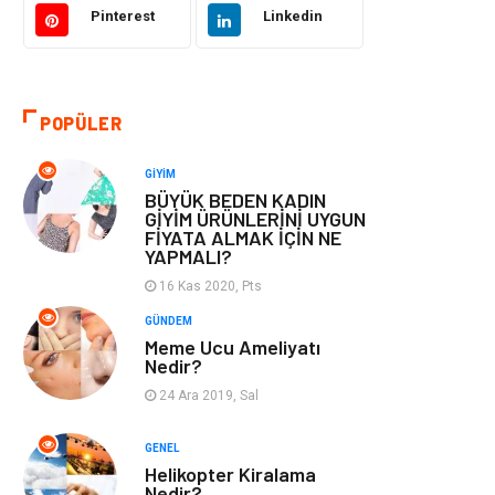
Pinterest
Linkedin
Otomotiv
Eğitim & Kariyer
Eğitim Kurumları
Yapı İnşaat
POPÜLER
Bilgisayar ve
Tatil
GIYIM
Yazılım
BÜYÜK BEDEN KADIN
GİYİM ÜRÜNLERİNİ UYGUN
FİYATA ALMAK İÇİN NE
Güzellik
Mobilya
YAPMALI?
16 Kas 2020, Pts
Eğlence
Organizasyon
GÜNDEM
Meme Ucu Ameliyatı
Bahçe Ev
Maden ve Metal
Nedir?
24 Ara 2019, Sal
Finans & Ekonomi
Yeme & İçme
GENEL
Plastik
Aksesuar
Helikopter Kiralama
Nedir?