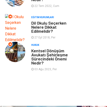
Tekstil
Turizm
22 Tem 2022, Cum
EĞITIM KURUMLARI
Hizmet
Hediyelik Eşya
Dil Okulu Seçerken
Nelere Dikkat
İnternet
Ambalaj
Edilmelidir?
27 Eyl 2018, Per
Endüstriyel
Bebek Giyim
HUKUK
Ürünler
Kentsel Dönüşüm
Avukatı Şehirleşme
Sürecindeki Önemi
Markalar
Telekomünikasyon
Nedir?
03 Ağu 2023, Per
Kültür
Nakliyat
Pazarlama
Kiralama
Servisleri
Basın Yayın
Bilişim