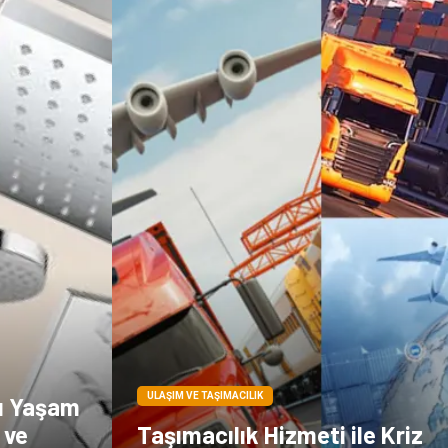
Dernekler ve
Periyodik Kontrol
Birlikler
Moda
İthalat İhracat
Alüminyum
Tarım &
Hayvancılık
ULAŞIM VE TAŞIMACILIK
ı Yaşam
 ve
Taşımacılık Hizmeti ile Kriz