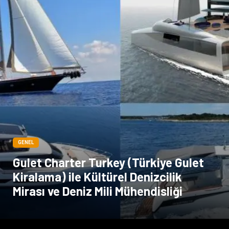
Dernekler ve Birlikler
Periyodik Kontrol
Moda
İthalat İhracat
Alüminyum
Tarım & Hayvancılık
GENEL
Gulet Charter Turkey (Türkiye Gulet
Kiralama) ile Kültürel Denizcilik
Mirası ve Deniz Mili Mühendisliği