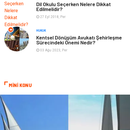
Dil Okulu Seçerken Nelere Dikkat
Edilmelidir?
Tekstil
Turizm
27 Eyl 2018, Per
Hizmet
Hediyelik Eşya
HUKUK
Kentsel Dönüşüm Avukatı Şehirleşme
Sürecindeki Önemi Nedir?
İnternet
Ambalaj
03 Ağu 2023, Per
Endüstriyel Ürünler
Bebek Giyim
Markalar
Telekomünikasyon
MİNİ KONU
Kültür
Nakliyat
Pazarlama
Kiralama Servisleri
Basın Yayın
Bilişim