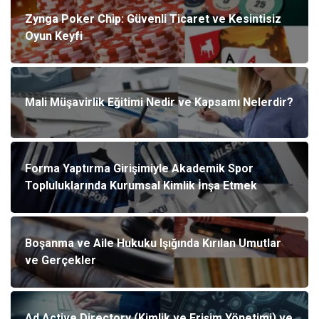
Zynga Poker Chip: Güvenli Ticaret ve Kesintisiz
Oyun Keyfi
Mali Müşavirlik Eğitimi Nedir ve Kapsamı Nelerdir?
Forma Yaptırma Girişimiyle Akademik Spor
Topluluklarında Kurumsal Kimlik İnşa Etmek
Boşanma ve Aile Hukuku Işığında Kırılan Umutlar
ve Gerçekler
Ad Active Directory (Kimlik ve Erişim Yönetimi) ve