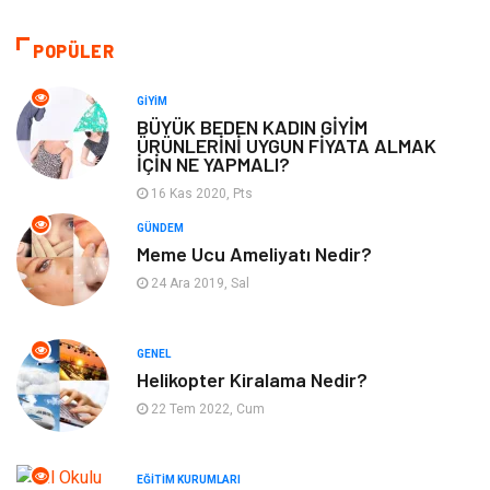
Alışveriş
Makine
POPÜLER
Otomotiv
Eğitim & Kariyer
GIYIM
BÜYÜK BEDEN KADIN GİYİM
ÜRÜNLERİNİ UYGUN FİYATA ALMAK
Eğitim Kurumları
Yapı İnşaat
İÇİN NE YAPMALI?
16 Kas 2020, Pts
Bilgisayar ve Yazılım
Tatil
GÜNDEM
Meme Ucu Ameliyatı Nedir?
Güzellik
Mobilya
24 Ara 2019, Sal
Eğlence
Organizasyon
GENEL
Bahçe Ev
Maden ve Metal
Helikopter Kiralama Nedir?
22 Tem 2022, Cum
Finans & Ekonomi
Yeme & İçme
EĞITIM KURUMLARI
Plastik
Aksesuar