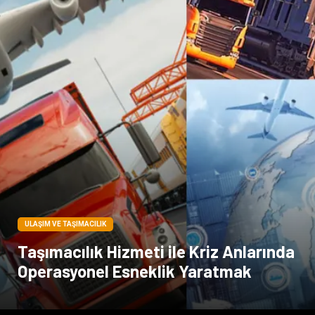
Dernekler ve Birlikler
Periyodik Kontrol
Moda
İthalat İhracat
Alüminyum
Tarım & Hayvancılık
ULAŞIM VE TAŞIMACILIK
Taşımacılık Hizmeti ile Kriz Anlarında
Operasyonel Esneklik Yaratmak