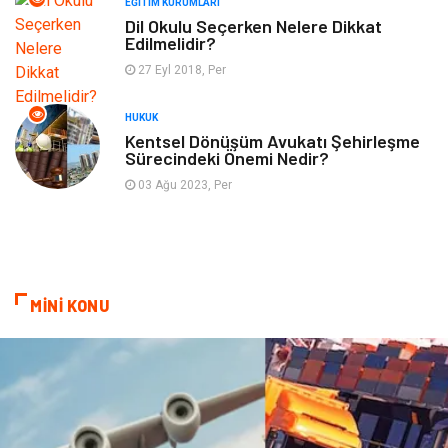
EĞITIM KURUMLARI
Plastik
Aksesuar
Dil Okulu Seçerken Nelere Dikkat
Edilmelidir?
Tekstil
Turizm
27 Eyl 2018, Per
Hizmet
Hediyelik Eşya
HUKUK
Kentsel Dönüşüm Avukatı Şehirleşme
Sürecindeki Önemi Nedir?
İnternet
Ambalaj
03 Ağu 2023, Per
Endüstriyel Ürünler
Bebek Giyim
Markalar
Telekomünikasyon
MİNİ KONU
Kültür
Nakliyat
Pazarlama
Kiralama Servisleri
Basın Yayın
Bilişim