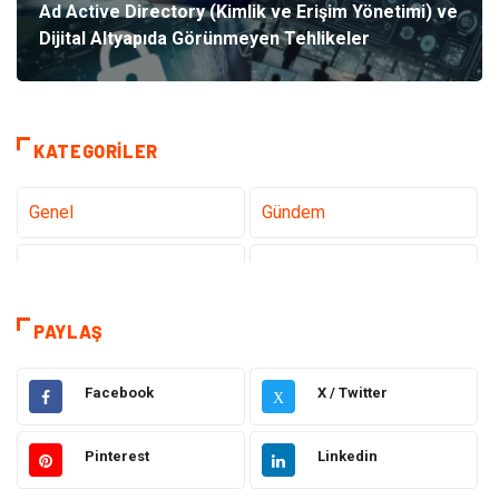
Ad Active Directory (Kimlik ve Erişim Yönetimi) ve
Dijital Altyapıda Görünmeyen Tehlikeler
KATEGORILER
Genel
Gündem
Teknoloji
Tanıtıcı Reklam
Sağlık
Dekorasyon
PAYLAŞ
Elektrik Elektronik
Gıda
Facebook
X / Twitter
X
Giyim
Ulaşım ve Taşımacılık
Pinterest
Linkedin
Hukuk
Emlak