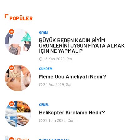
Alışveriş
Makine
POPÜLER
Otomotiv
Eğitim & Kariyer
GIYIM
BÜYÜK BEDEN KADIN GİYİM
ÜRÜNLERİNİ UYGUN FİYATA ALMAK
Eğitim Kurumları
Yapı İnşaat
İÇİN NE YAPMALI?
16 Kas 2020, Pts
Bilgisayar ve Yazılım
Tatil
GÜNDEM
Meme Ucu Ameliyatı Nedir?
Güzellik
Mobilya
24 Ara 2019, Sal
Eğlence
Organizasyon
GENEL
Bahçe Ev
Maden ve Metal
Helikopter Kiralama Nedir?
22 Tem 2022, Cum
Finans & Ekonomi
Yeme & İçme