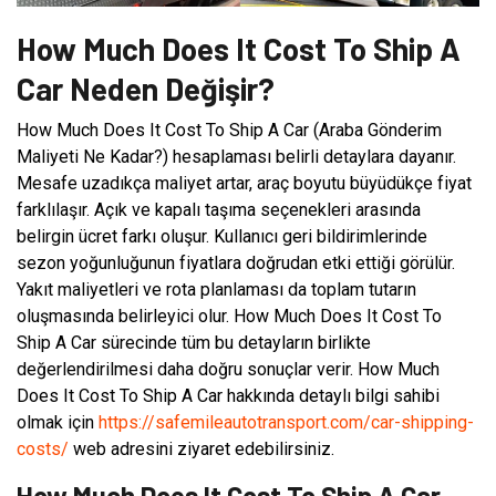
How Much Does It Cost To Ship A
Car Neden Değişir?
How Much Does It Cost To Ship A Car (Araba Gönderim
Maliyeti Ne Kadar?) hesaplaması belirli detaylara dayanır.
Mesafe uzadıkça maliyet artar, araç boyutu büyüdükçe fiyat
farklılaşır. Açık ve kapalı taşıma seçenekleri arasında
belirgin ücret farkı oluşur. Kullanıcı geri bildirimlerinde
sezon yoğunluğunun fiyatlara doğrudan etki ettiği görülür.
Yakıt maliyetleri ve rota planlaması da toplam tutarın
oluşmasında belirleyici olur. How Much Does It Cost To
Ship A Car sürecinde tüm bu detayların birlikte
değerlendirilmesi daha doğru sonuçlar verir. How Much
Does It Cost To Ship A Car hakkında detaylı bilgi sahibi
olmak için
https://safemileautotransport.com/car-shipping-
costs/
web adresini ziyaret edebilirsiniz.
How Much Does It Cost To Ship A Car