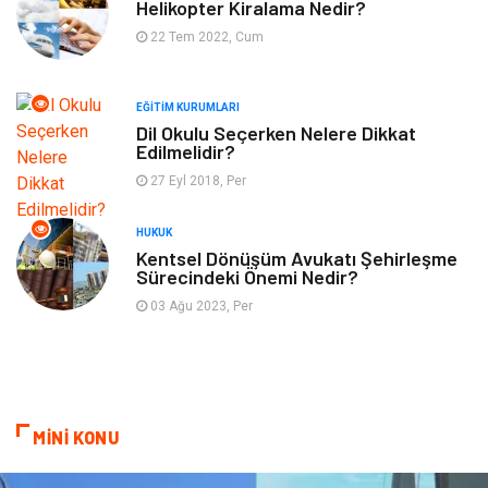
Bahçe Ev
Maden ve Metal
Helikopter Kiralama Nedir?
22 Tem 2022, Cum
Finans & Ekonomi
Yeme & İçme
EĞITIM KURUMLARI
Plastik
Aksesuar
Dil Okulu Seçerken Nelere Dikkat
Edilmelidir?
Tekstil
Turizm
27 Eyl 2018, Per
Hizmet
Hediyelik Eşya
HUKUK
Kentsel Dönüşüm Avukatı Şehirleşme
Sürecindeki Önemi Nedir?
İnternet
Ambalaj
03 Ağu 2023, Per
Endüstriyel Ürünler
Bebek Giyim
Markalar
Telekomünikasyon
MİNİ KONU
Kültür
Nakliyat