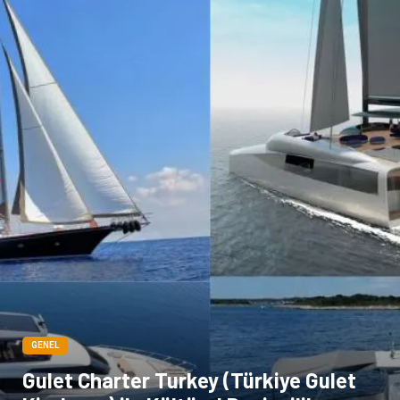
Pazarlama
Kiralama Servisleri
Basın Yayın
Bilişim
Dernekler ve Birlikler
Periyodik Kontrol
Moda
İthalat İhracat
Alüminyum
Tarım & Hayvancılık
GENEL
Gulet Charter Turkey (Türkiye Gulet