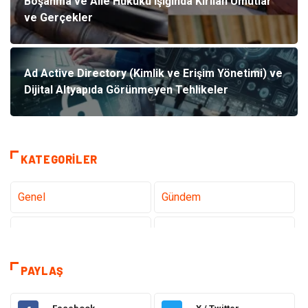
Boşanma ve Aile Hukuku Işığında Kırılan Umutlar
ve Gerçekler
Ad Active Directory (Kimlik ve Erişim Yönetimi) ve
Dijital Altyapıda Görünmeyen Tehlikeler
KATEGORILER
Genel
Gündem
Teknoloji
Tanıtıcı Reklam
Sağlık
Dekorasyon
PAYLAŞ
Elektrik Elektronik
Gıda