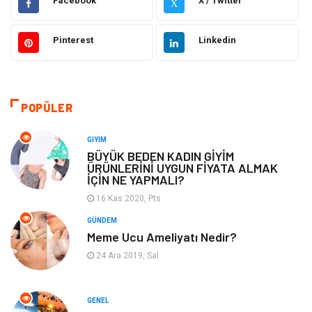
Facebook
X / Twitter
X
Giyim
Ulaşım ve Taşımacılık
Pinterest
Linkedin
Hukuk
Emlak
Alışveriş
Makine
POPÜLER
Otomotiv
Eğitim & Kariyer
GIYIM
BÜYÜK BEDEN KADIN GİYİM
ÜRÜNLERİNİ UYGUN FİYATA ALMAK
Eğitim Kurumları
Yapı İnşaat
İÇİN NE YAPMALI?
16 Kas 2020, Pts
Bilgisayar ve Yazılım
Tatil
GÜNDEM
Meme Ucu Ameliyatı Nedir?
Güzellik
Mobilya
24 Ara 2019, Sal
Eğlence
Organizasyon
GENEL