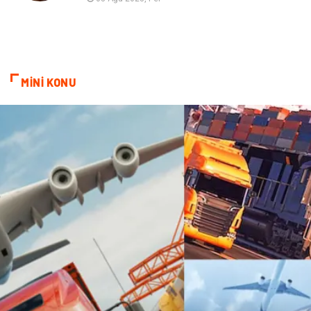
Endüstriyel Ürünler
Bebek Giyim
Markalar
Telekomünikasyon
MİNİ KONU
Kültür
Nakliyat
Pazarlama
Kiralama Servisleri
Basın Yayın
Bilişim
Dernekler ve Birlikler
Periyodik Kontrol
Moda
İthalat İhracat
Alüminyum
Tarım & Hayvancılık