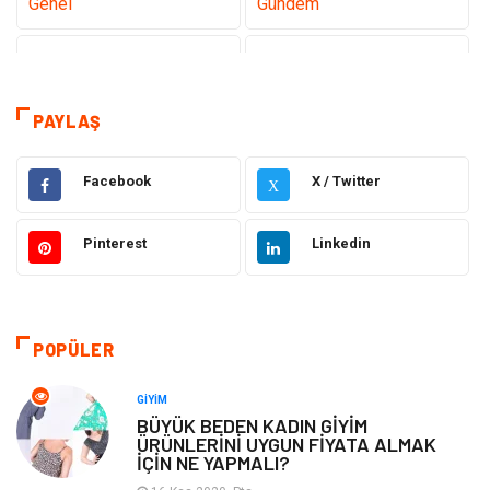
Genel
Gündem
Teknoloji
Tanıtıcı Reklam
Sağlık
Dekorasyon
PAYLAŞ
Elektrik Elektronik
Gıda
Facebook
X / Twitter
X
Giyim
Ulaşım ve Taşımacılık
Pinterest
Linkedin
Hukuk
Emlak
Alışveriş
Makine
POPÜLER
Otomotiv
Eğitim & Kariyer
GIYIM
BÜYÜK BEDEN KADIN GİYİM
ÜRÜNLERİNİ UYGUN FİYATA ALMAK
Eğitim Kurumları
Yapı İnşaat
İÇİN NE YAPMALI?