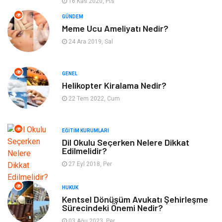
16 Kas 2020, Pts
Bilgisayar ve Yazılım
Tatil
GÜNDEM
Meme Ucu Ameliyatı Nedir?
Güzellik
Mobilya
24 Ara 2019, Sal
Eğlence
Organizasyon
GENEL
Bahçe Ev
Maden ve Metal
Helikopter Kiralama Nedir?
22 Tem 2022, Cum
Finans & Ekonomi
Yeme & İçme
EĞITIM KURUMLARI
Plastik
Aksesuar
Dil Okulu Seçerken Nelere Dikkat
Edilmelidir?
Tekstil
Turizm
27 Eyl 2018, Per
Hizmet
Hediyelik Eşya
HUKUK
Kentsel Dönüşüm Avukatı Şehirleşme
Sürecindeki Önemi Nedir?
İnternet
Ambalaj
03 Ağu 2023, Per