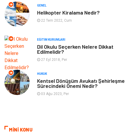
GENEL
Bahçe Ev
Maden ve Metal
Helikopter Kiralama Nedir?
22 Tem 2022, Cum
Finans & Ekonomi
Yeme & İçme
EĞITIM KURUMLARI
Plastik
Aksesuar
Dil Okulu Seçerken Nelere Dikkat
Edilmelidir?
Tekstil
Turizm
27 Eyl 2018, Per
Hizmet
Hediyelik Eşya
HUKUK
Kentsel Dönüşüm Avukatı Şehirleşme
Sürecindeki Önemi Nedir?
İnternet
Ambalaj
03 Ağu 2023, Per
Endüstriyel Ürünler
Bebek Giyim
Markalar
Telekomünikasyon
MİNİ KONU
Kültür
Nakliyat