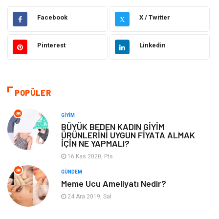
Elektrik Elektronik
Gıda
Facebook
X / Twitter
X
Giyim
Ulaşım ve Taşımacılık
Pinterest
Linkedin
Hukuk
Emlak
Alışveriş
Makine
POPÜLER
Otomotiv
Eğitim & Kariyer
GIYIM
BÜYÜK BEDEN KADIN GİYİM
ÜRÜNLERİNİ UYGUN FİYATA ALMAK
Eğitim Kurumları
Yapı İnşaat
İÇİN NE YAPMALI?
16 Kas 2020, Pts
Bilgisayar ve Yazılım
Tatil
GÜNDEM
Meme Ucu Ameliyatı Nedir?
Güzellik
Mobilya
24 Ara 2019, Sal
Eğlence
Organizasyon