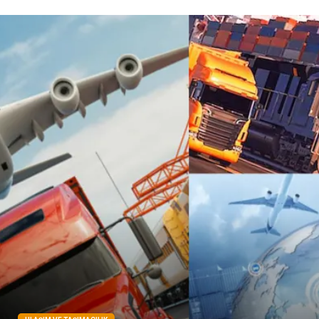
Pazarlama
Kiralama Servisleri
Basın Yayın
Bilişim
Dernekler ve Birlikler
Periyodik Kontrol
Moda
İthalat İhracat
Alüminyum
Tarım & Hayvancılık