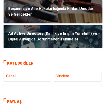
Boşanma ve Aile Hukuku Işığında Kırılan Umutlar
ve Gerçekler
Ad Active Directory (Kimlik ve Erişim Yönetimi) ve
Dijital Altyapıda Görünmeyen Tehlikeler
KATEGORILER
Genel
Gündem
Teknoloji
Tanıtıcı Reklam
Sağlık
Dekorasyon
PAYLAŞ