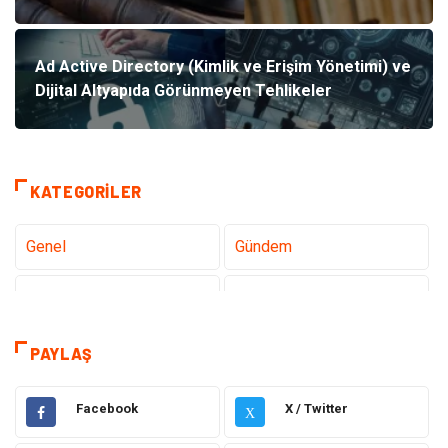
Ad Active Directory (Kimlik ve Erişim Yönetimi) ve
Dijital Altyapıda Görünmeyen Tehlikeler
KATEGORILER
Genel
Gündem
Teknoloji
Tanıtıcı Reklam
Sağlık
Dekorasyon
PAYLAŞ
Elektrik Elektronik
Gıda
Facebook
X / Twitter
X