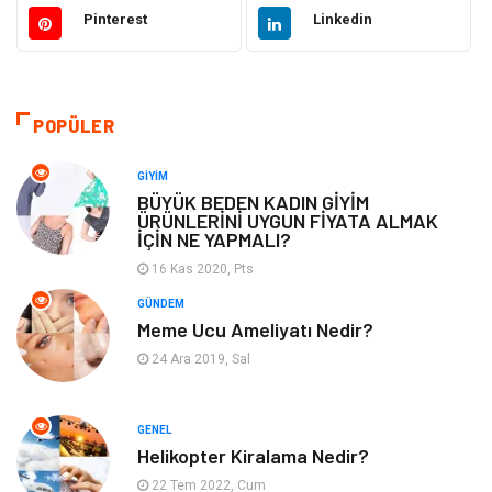
Giyim
Ulaşım ve Taşımacılık
Pinterest
Linkedin
Hukuk
Emlak
Alışveriş
Makine
POPÜLER
Otomotiv
Eğitim & Kariyer
GIYIM
BÜYÜK BEDEN KADIN GİYİM
ÜRÜNLERİNİ UYGUN FİYATA ALMAK
Eğitim Kurumları
Yapı İnşaat
İÇİN NE YAPMALI?
16 Kas 2020, Pts
Bilgisayar ve Yazılım
Tatil
GÜNDEM
Meme Ucu Ameliyatı Nedir?
Güzellik
Mobilya
24 Ara 2019, Sal
Eğlence
Organizasyon
GENEL
Bahçe Ev
Maden ve Metal
Helikopter Kiralama Nedir?
22 Tem 2022, Cum