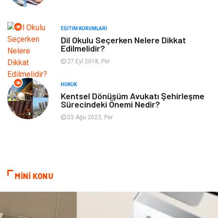
Finans & Ekonomi
Yeme & İçme
EĞITIM KURUMLARI
Plastik
Aksesuar
Dil Okulu Seçerken Nelere Dikkat
Edilmelidir?
Tekstil
Turizm
27 Eyl 2018, Per
Hizmet
Hediyelik Eşya
HUKUK
Kentsel Dönüşüm Avukatı Şehirleşme
Sürecindeki Önemi Nedir?
İnternet
Ambalaj
03 Ağu 2023, Per
Endüstriyel Ürünler
Bebek Giyim
Markalar
Telekomünikasyon
MİNİ KONU
Kültür
Nakliyat
Pazarlama
Kiralama Servisleri