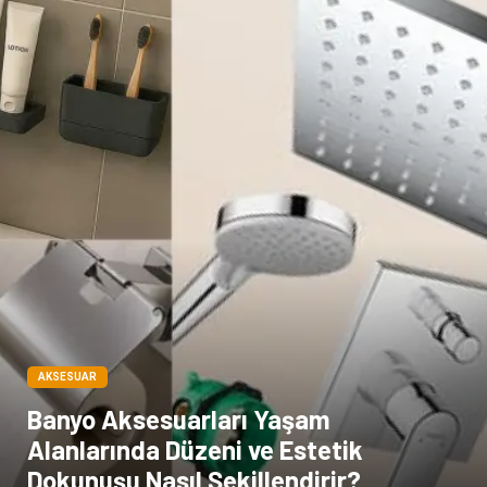
Basın Yayın
Bilişim
Dernekler ve Birlikler
Periyodik Kontrol
Moda
İthalat İhracat
Alüminyum
Tarım & Hayvancılık
AKSESUAR
Banyo Aksesuarları Yaşam
Alanlarında Düzeni ve Estetik
Dokunuşu Nasıl Şekillendirir?