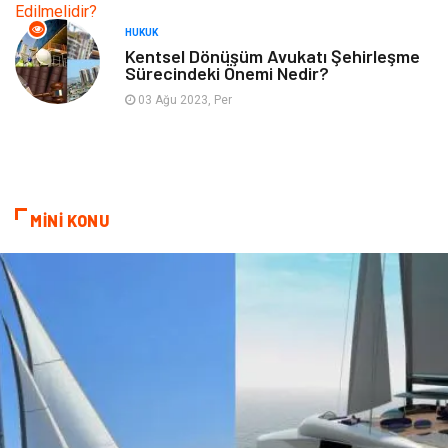
Hizmet
Hediyelik Eşya
HUKUK
Kentsel Dönüşüm Avukatı Şehirleşme
Sürecindeki Önemi Nedir?
İnternet
Ambalaj
03 Ağu 2023, Per
Endüstriyel Ürünler
Bebek Giyim
Markalar
Telekomünikasyon
MİNİ KONU
Kültür
Nakliyat
Pazarlama
Kiralama Servisleri
Basın Yayın
Bilişim
Dernekler ve Birlikler
Periyodik Kontrol
Moda
İthalat İhracat