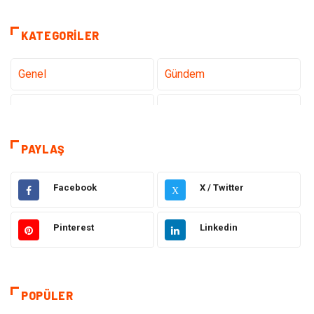
KATEGORILER
Genel
Gündem
Teknoloji
Tanıtıcı Reklam
Sağlık
Dekorasyon
PAYLAŞ
Elektrik Elektronik
Gıda
Facebook
X / Twitter
X
Giyim
Ulaşım ve Taşımacılık
Pinterest
Linkedin
Hukuk
Emlak
Alışveriş
Makine
POPÜLER