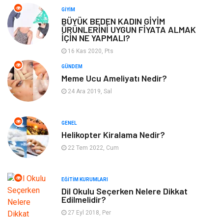
Otomotiv
Eğitim & Kariyer
GIYIM
BÜYÜK BEDEN KADIN GİYİM
ÜRÜNLERİNİ UYGUN FİYATA ALMAK
Eğitim Kurumları
Yapı İnşaat
İÇİN NE YAPMALI?
16 Kas 2020, Pts
Bilgisayar ve Yazılım
Tatil
GÜNDEM
Meme Ucu Ameliyatı Nedir?
Güzellik
Mobilya
24 Ara 2019, Sal
Eğlence
Organizasyon
GENEL
Bahçe Ev
Maden ve Metal
Helikopter Kiralama Nedir?
22 Tem 2022, Cum
Finans & Ekonomi
Yeme & İçme
EĞITIM KURUMLARI
Plastik
Aksesuar
Dil Okulu Seçerken Nelere Dikkat
Edilmelidir?
Tekstil
Turizm
27 Eyl 2018, Per