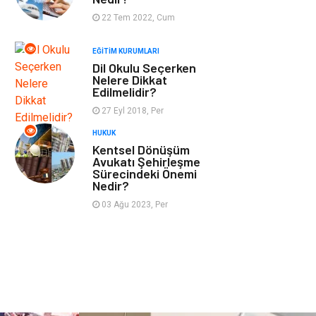
Tekstil
Turizm
22 Tem 2022, Cum
EĞITIM KURUMLARI
Hizmet
Hediyelik Eşya
Dil Okulu Seçerken
Nelere Dikkat
İnternet
Ambalaj
Edilmelidir?
27 Eyl 2018, Per
Endüstriyel
Bebek Giyim
HUKUK
Ürünler
Kentsel Dönüşüm
Avukatı Şehirleşme
Sürecindeki Önemi
Markalar
Telekomünikasyon
Nedir?
03 Ağu 2023, Per
Kültür
Nakliyat
Pazarlama
Kiralama
Servisleri
Basın Yayın
Bilişim