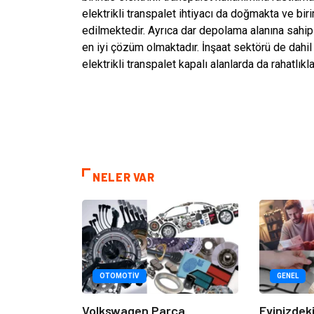
elektrikli transpalet ihtiyacı da doğmakta ve bir
edilmektedir. Ayrıca dar depolama alanına sahip v
en iyi çözüm olmaktadır. İnşaat sektörü de dahil
elektrikli transpalet kapalı alanlarda da rahatlıkla
NELER VAR
OTOMOTIV
GENEL
Volkswagen Parça
Evinizdeki