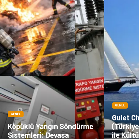
GENEL
GENEL
Gulet C
Köpüklü Yangın Söndürme
(Türkiye
Sistemleri: Devasa
ile Kültü