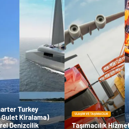
harter Turkey
ULAŞIM VE TAŞIMACILIK
 Gulet Kiralama)
rel Denizcilik
Taşımacılık Hizmeti