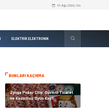
Boşanma ve Aile Hukuku Işığında Kırıla
01 Ağu 2026, Cts
N
ELEKTRIK ELEKTRONIK
BUNLARI KAÇIRMA
Zynga Poker Chip: Güvenli Ticaret
ve Kesintisiz Oyun Keyfi