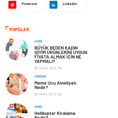
Pinterest
Linkedin
Otomotiv
Eğitim & Kariyer
Eğitim Kurumları
Yapı İnşaat
POPÜLER
Bilgisayar ve
Tatil
GIYIM
Yazılım
BÜYÜK BEDEN KADIN
GİYİM ÜRÜNLERİNİ UYGUN
FİYATA ALMAK İÇİN NE
Güzellik
Mobilya
YAPMALI?
16 Kas 2020, Pts
Eğlence
Organizasyon
GÜNDEM
Meme Ucu Ameliyatı
Bahçe Ev
Maden ve Metal
Nedir?
24 Ara 2019, Sal
Finans & Ekonomi
Yeme & İçme
GENEL
Plastik
Aksesuar
Helikopter Kiralama
Nedir?