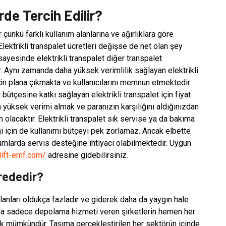
rde Tercih Edilir?
r çünkü farklı kullanım alanlarına ve ağırlıklara göre
Elektrikli transpalet ücretleri değişse de net olan şey
sayesinde elektrikli transpalet diğer transpalet
 Aynı zamanda daha yüksek verimlilik sağlayan elektrikli
 ön plana çıkmakta ve kullanıcılarını memnun etmektedir.
bütçesine katkı sağlayan elektrikli transpalet için fiyat
yüksek verimi almak ve paranızın karşılığını aldığınızdan
 olacaktır. Elektrikli transpalet sık servise ya da bakıma
 için de kullanımı bütçeyi pek zorlamaz. Ancak elbette
urumlarda servis desteğine ihtiyacı olabilmektedir. Uygun
klift-emf.com/
adresine gidebilirsiniz.
erededir?
 alanları oldukça fazladır ve giderek daha da yaygın hale
da sadece depolama hizmeti veren şirketlerin hemen her
mak mümkündür. Taşıma gerçekleştirilen her sektörün içinde