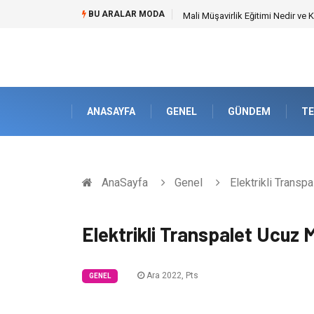
BU ARALAR MODA
Forma Yaptırma Girişimiyle Akad
ANASAYFA
GENEL
GÜNDEM
TE
AnaSayfa
Genel
Elektrikli Transp
Elektrikli Transpalet Ucuz
Ara 2022, Pts
GENEL