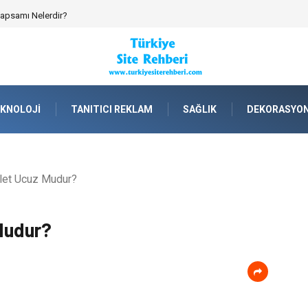
emik Spor Topluluklarında Kurumsal Kimlik İnşa Etmek
KNOLOJI
TANITICI REKLAM
SAĞLIK
DEKORASYO
alet Ucuz Mudur?
 Mudur?