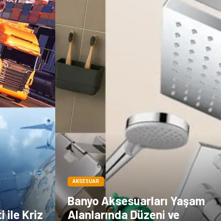
Dernekler ve
Periyodik Kontrol
Birlikler
Moda
İthalat İhracat
Alüminyum
Tarım &
Hayvancılık
AKSESUAR
Banyo Aksesuarları Yaşam
 ile Kriz
Alanlarında Düzeni ve