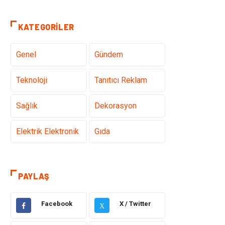
KATEGORILER
Genel
Gündem
Teknoloji
Tanıtıcı Reklam
Sağlık
Dekorasyon
Elektrik Elektronik
Gıda
Giyim
Ulaşım ve
Taşımacılık
PAYLAŞ
Hukuk
Emlak
Facebook
X / Twitter
X
Alışveriş
Makine