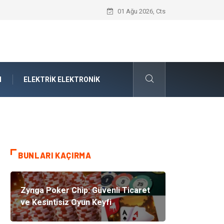
Boşanma ve Aile Hukuku Işığında Kırıla
01 Ağu 2026, Cts
N
ELEKTRIK ELEKTRONIK
BUNLARI KAÇIRMA
Zynga Poker Chip: Güvenli Ticaret
ve Kesintisiz Oyun Keyfi