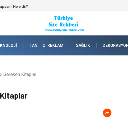
emik Spor Topluluklarında Kurumsal Kimlik İnşa Etmek
KNOLOJI
TANITICI REKLAM
SAĞLIK
DEKORASYO
 Gereken Kitaplar
Kitaplar