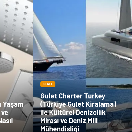
GENEL
Gulet Charter Turkey
ı Yaşam
(Türkiye Gulet Kiralama)
 ve
ile Kültürel Denizcilik
asıl
Mirası ve Deniz Mili
Mühendisliği