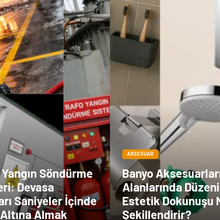
AKSESUAR
 Yangın Söndürme
Banyo Aksesuarlar
eri: Devasa
Alanlarında Düzeni
rı Saniyeler İçinde
Estetik Dokunuşu N
Altına Almak
Şekillendirir?