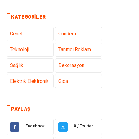
KATEGORILER
Genel
Gündem
Teknoloji
Tanıtıcı Reklam
Sağlık
Dekorasyon
Elektrik Elektronik
Gıda
Giyim
Ulaşım ve
Taşımacılık
PAYLAŞ
Hukuk
Emlak
Facebook
X / Twitter
X
Alışveriş
Makine