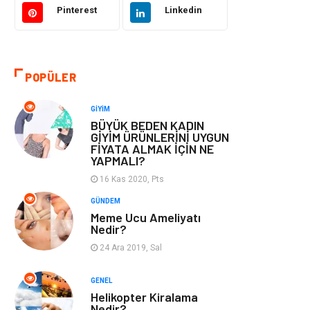
Pinterest
Linkedin
Otomotiv
Eğitim & Kariyer
Eğitim Kurumları
Yapı İnşaat
POPÜLER
Bilgisayar ve
Tatil
GIYIM
Yazılım
BÜYÜK BEDEN KADIN
GİYİM ÜRÜNLERİNİ UYGUN
FİYATA ALMAK İÇİN NE
Güzellik
Mobilya
YAPMALI?
16 Kas 2020, Pts
Eğlence
Organizasyon
GÜNDEM
Meme Ucu Ameliyatı
Bahçe Ev
Maden ve Metal
Nedir?
24 Ara 2019, Sal
Finans & Ekonomi
Yeme & İçme
GENEL
Plastik
Aksesuar
Helikopter Kiralama
Nedir?