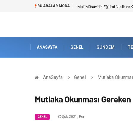
BU ARALAR MODA
Forma Yaptırma Girişimiyle Akad
ANASAYFA
GENEL
GÜNDEM
TE
AnaSayfa
Genel
Mutlaka Okunması
Mutlaka Okunması Gereken 
Şub 2021, Per
GENEL