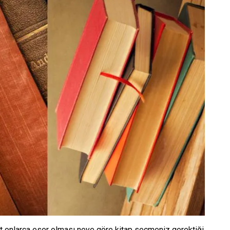
it onlarca eser olması neye göre kitap seçmeniz gerektiği