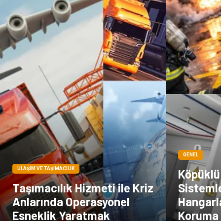
GENEL
ULAŞIM VE TAŞIMACILIK
Köpüklü
Taşımacılık Hizmeti ile Kriz
Sisteml
Anlarında Operasyonel
Hangarla
Esneklik Yaratmak
Koruma 