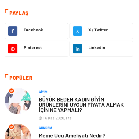
Sağlık
Dekorasyon
PAYLAŞ
Elektrik Elektronik
Gıda
Facebook
X / Twitter
X
Giyim
Ulaşım ve Taşımacılık
Pinterest
Linkedin
Hukuk
Emlak
Alışveriş
Makine
POPÜLER
Otomotiv
Eğitim & Kariyer
GIYIM
BÜYÜK BEDEN KADIN GİYİM
ÜRÜNLERİNİ UYGUN FİYATA ALMAK
Eğitim Kurumları
Yapı İnşaat
İÇİN NE YAPMALI?
16 Kas 2020, Pts
Bilgisayar ve Yazılım
Tatil
GÜNDEM
Meme Ucu Ameliyatı Nedir?
Güzellik
Mobilya