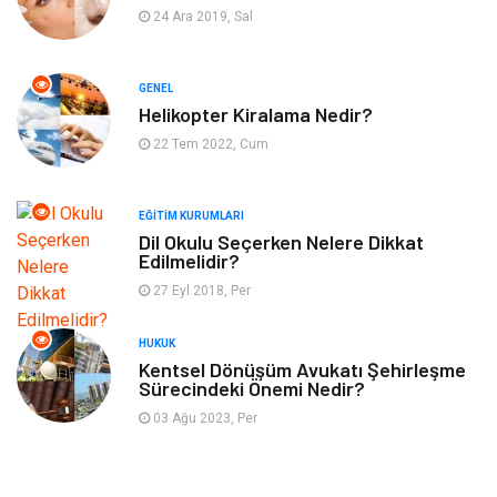
24 Ara 2019, Sal
Eğlence
Organizasyon
GENEL
Bahçe Ev
Maden ve Metal
Helikopter Kiralama Nedir?
22 Tem 2022, Cum
Finans & Ekonomi
Yeme & İçme
EĞITIM KURUMLARI
Plastik
Aksesuar
Dil Okulu Seçerken Nelere Dikkat
Edilmelidir?
Tekstil
Turizm
27 Eyl 2018, Per
Hizmet
Hediyelik Eşya
HUKUK
Kentsel Dönüşüm Avukatı Şehirleşme
Sürecindeki Önemi Nedir?
İnternet
Ambalaj
03 Ağu 2023, Per
Endüstriyel Ürünler
Bebek Giyim