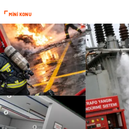
Markalar
Telekomünikasyon
MİNİ KONU
Kültür
Nakliyat
Pazarlama
Kiralama Servisleri
Basın Yayın
Bilişim
Dernekler ve Birlikler
Periyodik Kontrol
Moda
İthalat İhracat
Alüminyum
Tarım & Hayvancılık