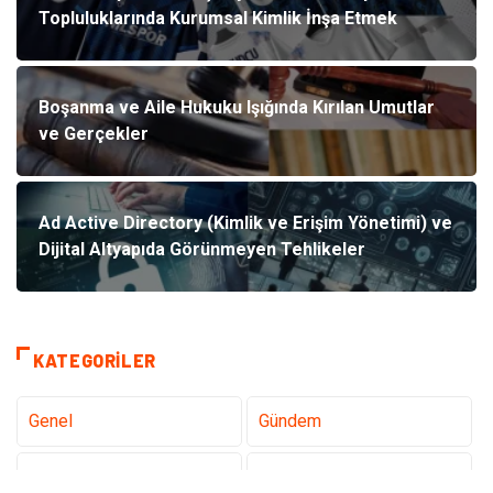
Topluluklarında Kurumsal Kimlik İnşa Etmek
Boşanma ve Aile Hukuku Işığında Kırılan Umutlar
ve Gerçekler
Ad Active Directory (Kimlik ve Erişim Yönetimi) ve
Dijital Altyapıda Görünmeyen Tehlikeler
KATEGORILER
Genel
Gündem
Teknoloji
Tanıtıcı Reklam