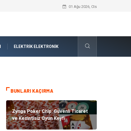
Forma Yaptırma Girişimiyle Akademik S
01 Ağu 2026, Cts
N
ELEKTRIK ELEKTRONIK
BUNLARI KAÇIRMA
Zynga Poker Chip: Güvenli Ticaret
ve Kesintisiz Oyun Keyfi