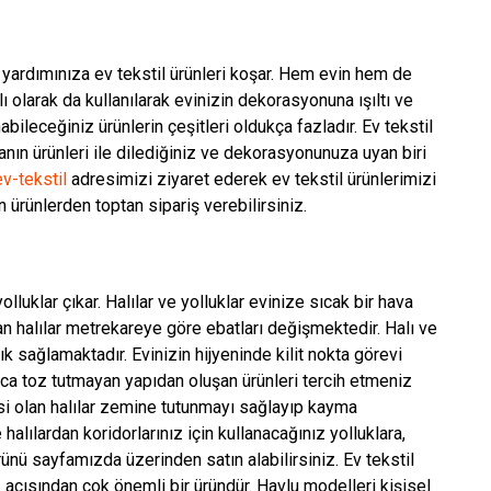
da yardımınıza ev tekstil ürünleri koşar. Hem evin hem de
 olarak da kullanılarak evinizin dekorasyonuna ışıltı ve
abileceğiniz ürünlerin çeşitleri oldukça fazladır. Ev tekstil
nın ürünleri ile dilediğiniz ve dekorasyonunuza uyan biri
v-tekstil
adresimizi ziyaret ederek ev tekstil ürünlerimizi
 ürünlerden toptan sipariş verebilirsiniz.
yolluklar çıkar. Halılar ve yolluklar evinize sıcak bir hava
n halılar metrekareye göre ebatları değişmektedir. Halı ve
ık sağlamaktadır. Evinizin hijyeninde kilit nokta görevi
yrıca toz tutmayan yapıdan oluşan ürünleri tercih etmeniz
esi olan halılar zemine tutunmayı sağlayıp kayma
alılardan koridorlarınız için kullanacağınız yolluklara,
ünü sayfamızda üzerinden satın alabilirsiniz. Ev tekstil
açısından çok önemli bir üründür. Havlu modelleri kişisel