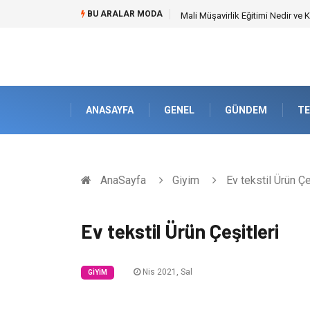
BU ARALAR MODA
Mali Müşavirlik Eğitimi Nedir ve
ANASAYFA
GENEL
GÜNDEM
TE
AnaSayfa
Giyim
Ev tekstil Ürün Çe
Ev tekstil Ürün Çeşitleri
Nis 2021, Sal
GIYIM