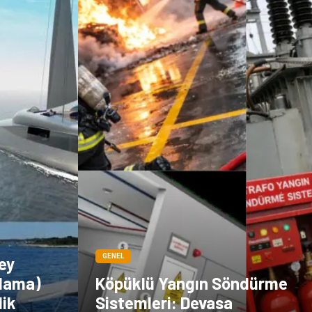
Dernekler ve
Periyodik Kontrol
Birlikler
Moda
İthalat İhracat
Alüminyum
Tarım &
Hayvancılık
GENEL
ey
alama)
Köpüklü Yangın Söndürme
lik
Sistemleri: Devasa