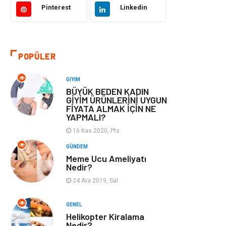
Pinterest
Linkedin
Otomotiv
Eğitim & Kariyer
Eğitim Kurumları
Yapı İnşaat
POPÜLER
Bilgisayar ve
Tatil
GIYIM
Yazılım
BÜYÜK BEDEN KADIN
GİYİM ÜRÜNLERİNİ UYGUN
FİYATA ALMAK İÇİN NE
Güzellik
Mobilya
YAPMALI?
16 Kas 2020, Pts
Eğlence
Organizasyon
GÜNDEM
Meme Ucu Ameliyatı
Bahçe Ev
Maden ve Metal
Nedir?
24 Ara 2019, Sal
Finans & Ekonomi
Yeme & İçme
GENEL
Plastik
Aksesuar
Helikopter Kiralama
Nedir?