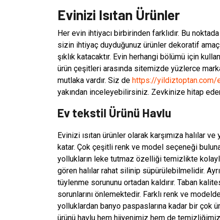
Evinizi Isıtan Ürünler
Her evin ihtiyacı birbirinden farklıdır. Bu nokta
sizin ihtiyaç duyduğunuz ürünler dekoratif amaçlı
şıklık katacaktır. Evin herhangi bölümü için kullan
ürün çeşitleri arasında sitemizde yüzlerce marka
mutlaka vardır. Siz de
https://yildiztoptan.com/e
yakından inceleyebilirsiniz. Zevkinize hitap eden
Ev tekstil Ürünü Havlu
Evinizi ısıtan ürünler olarak karşımıza halılar ve 
katar. Çok çeşitli renk ve model seçeneği buluna
yollukların leke tutmaz özelliği temizlikte kolayl
gören halılar rahat silinip süpürülebilmelidir. A
tüylenme sorununu ortadan kaldırır. Taban kalit
sorunlarını önlemektedir. Farklı renk ve modelde h
yolluklardan banyo paspaslarına kadar bir çok ür
ürünü havlu hem hijyenimiz hem de temizliğimiz 