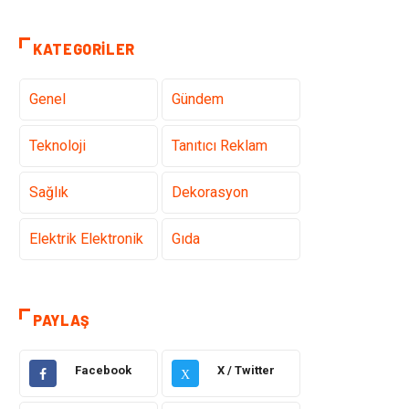
KATEGORILER
Genel
Gündem
Teknoloji
Tanıtıcı Reklam
Sağlık
Dekorasyon
Elektrik Elektronik
Gıda
Giyim
Ulaşım ve
Taşımacılık
PAYLAŞ
Hukuk
Emlak
Facebook
X / Twitter
X
Alışveriş
Makine