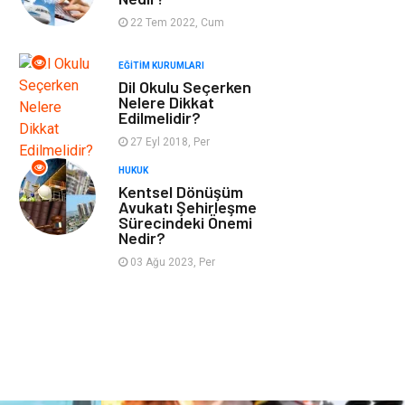
Tekstil
Turizm
22 Tem 2022, Cum
EĞITIM KURUMLARI
Hizmet
Hediyelik Eşya
Dil Okulu Seçerken
Nelere Dikkat
İnternet
Ambalaj
Edilmelidir?
27 Eyl 2018, Per
Endüstriyel
Bebek Giyim
HUKUK
Ürünler
Kentsel Dönüşüm
Avukatı Şehirleşme
Sürecindeki Önemi
Markalar
Telekomünikasyon
Nedir?
03 Ağu 2023, Per
Kültür
Nakliyat
Pazarlama
Kiralama
Servisleri
Basın Yayın
Bilişim