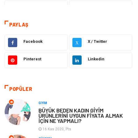
Teknoloji
Tanıtıcı Reklam
Sağlık
Dekorasyon
PAYLAŞ
Elektrik Elektronik
Gıda
Facebook
X / Twitter
X
Giyim
Ulaşım ve Taşımacılık
Pinterest
Linkedin
Hukuk
Emlak
Alışveriş
Makine
POPÜLER
Otomotiv
Eğitim & Kariyer
GIYIM
BÜYÜK BEDEN KADIN GİYİM
ÜRÜNLERİNİ UYGUN FİYATA ALMAK
Eğitim Kurumları
Yapı İnşaat
İÇİN NE YAPMALI?
16 Kas 2020, Pts
Bilgisayar ve Yazılım
Tatil