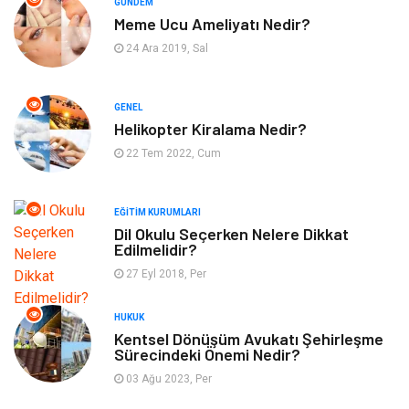
GÜNDEM
Meme Ucu Ameliyatı Nedir?
Güzellik
Mobilya
24 Ara 2019, Sal
Eğlence
Organizasyon
GENEL
Bahçe Ev
Maden ve Metal
Helikopter Kiralama Nedir?
22 Tem 2022, Cum
Finans & Ekonomi
Yeme & İçme
EĞITIM KURUMLARI
Plastik
Aksesuar
Dil Okulu Seçerken Nelere Dikkat
Edilmelidir?
Tekstil
Turizm
27 Eyl 2018, Per
Hizmet
Hediyelik Eşya
HUKUK
Kentsel Dönüşüm Avukatı Şehirleşme
Sürecindeki Önemi Nedir?
İnternet
Ambalaj
03 Ağu 2023, Per
Endüstriyel Ürünler
Bebek Giyim