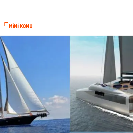
Markalar
Telekomünikasyon
MİNİ KONU
Kültür
Nakliyat
Pazarlama
Kiralama Servisleri
Basın Yayın
Bilişim
Dernekler ve Birlikler
Periyodik Kontrol
Moda
İthalat İhracat
Alüminyum
Tarım & Hayvancılık