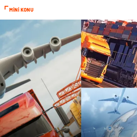
MİNİ KONU
Kültür
Nakliyat
Pazarlama
Kiralama Servisleri
Basın Yayın
Bilişim
Dernekler ve Birlikler
Periyodik Kontrol
Moda
İthalat İhracat
Alüminyum
Tarım & Hayvancılık