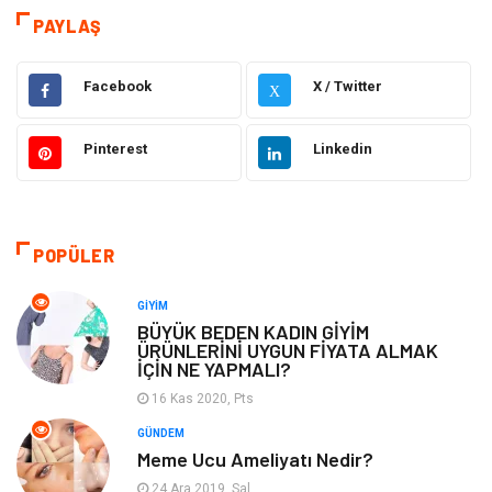
Sağlık
Dekorasyon
PAYLAŞ
Elektrik Elektronik
Gıda
Facebook
X / Twitter
X
Giyim
Ulaşım ve Taşımacılık
Pinterest
Linkedin
Hukuk
Emlak
Alışveriş
Makine
POPÜLER
Otomotiv
Eğitim & Kariyer
GIYIM
BÜYÜK BEDEN KADIN GİYİM
ÜRÜNLERİNİ UYGUN FİYATA ALMAK
Eğitim Kurumları
Yapı İnşaat
İÇİN NE YAPMALI?
16 Kas 2020, Pts
Bilgisayar ve Yazılım
Tatil
GÜNDEM
Meme Ucu Ameliyatı Nedir?
Güzellik
Mobilya
24 Ara 2019, Sal