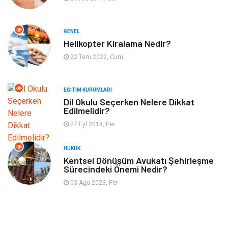
Eğlence
Organizasyon
GENEL
Bahçe Ev
Maden ve Metal
Helikopter Kiralama Nedir?
22 Tem 2022, Cum
Finans & Ekonomi
Yeme & İçme
EĞITIM KURUMLARI
Plastik
Aksesuar
Dil Okulu Seçerken Nelere Dikkat
Edilmelidir?
Tekstil
Turizm
27 Eyl 2018, Per
Hizmet
Hediyelik Eşya
HUKUK
Kentsel Dönüşüm Avukatı Şehirleşme
Sürecindeki Önemi Nedir?
İnternet
Ambalaj
03 Ağu 2023, Per
Endüstriyel Ürünler
Bebek Giyim
Markalar
Telekomünikasyon