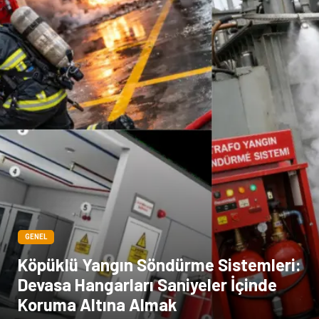
Basın Yayın
Bilişim
Dernekler ve Birlikler
Periyodik Kontrol
Moda
İthalat İhracat
Alüminyum
Tarım & Hayvancılık
GENEL
Köpüklü Yangın Söndürme Sistemleri:
Devasa Hangarları Saniyeler İçinde
Koruma Altına Almak