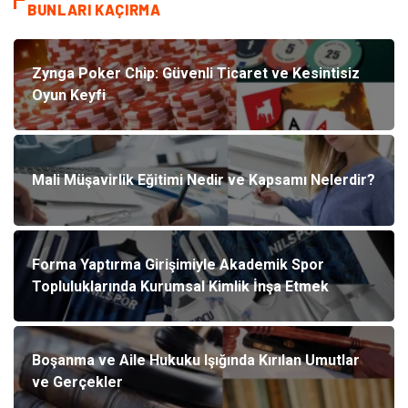
BUNLARI KAÇIRMA
Zynga Poker Chip: Güvenli Ticaret ve Kesintisiz
Oyun Keyfi
Mali Müşavirlik Eğitimi Nedir ve Kapsamı Nelerdir?
Forma Yaptırma Girişimiyle Akademik Spor
Topluluklarında Kurumsal Kimlik İnşa Etmek
Boşanma ve Aile Hukuku Işığında Kırılan Umutlar
ve Gerçekler