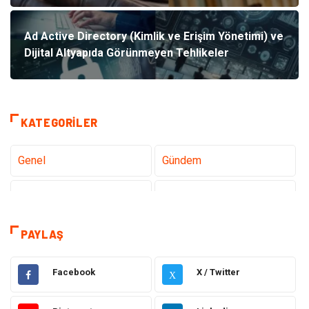
Ad Active Directory (Kimlik ve Erişim Yönetimi) ve
Dijital Altyapıda Görünmeyen Tehlikeler
KATEGORILER
Genel
Gündem
Teknoloji
Tanıtıcı Reklam
Sağlık
Dekorasyon
PAYLAŞ
Elektrik Elektronik
Gıda
Facebook
X / Twitter
X
Giyim
Ulaşım ve Taşımacılık