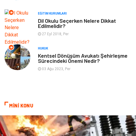
EĞITIM KURUMLARI
Plastik
Aksesuar
Dil Okulu Seçerken Nelere Dikkat
Edilmelidir?
Tekstil
Turizm
27 Eyl 2018, Per
Hizmet
Hediyelik Eşya
HUKUK
Kentsel Dönüşüm Avukatı Şehirleşme
Sürecindeki Önemi Nedir?
İnternet
Ambalaj
03 Ağu 2023, Per
Endüstriyel Ürünler
Bebek Giyim
Markalar
Telekomünikasyon
MİNİ KONU
Kültür
Nakliyat
Pazarlama
Kiralama Servisleri