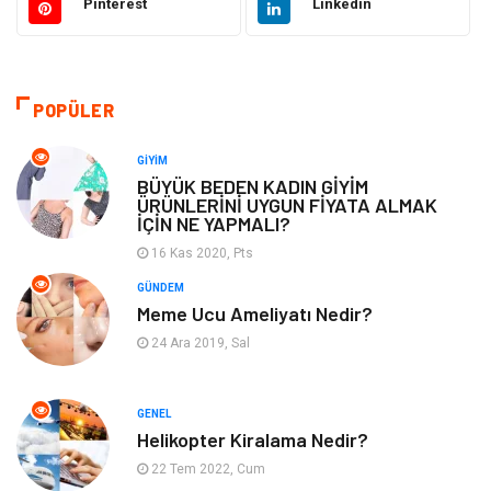
Pinterest
Linkedin
Hukuk
Emlak
Alışveriş
Makine
POPÜLER
Otomotiv
Eğitim & Kariyer
GIYIM
BÜYÜK BEDEN KADIN GİYİM
ÜRÜNLERİNİ UYGUN FİYATA ALMAK
Eğitim Kurumları
Yapı İnşaat
İÇİN NE YAPMALI?
16 Kas 2020, Pts
Bilgisayar ve Yazılım
Tatil
GÜNDEM
Meme Ucu Ameliyatı Nedir?
Güzellik
Mobilya
24 Ara 2019, Sal
Eğlence
Organizasyon
GENEL
Bahçe Ev
Maden ve Metal
Helikopter Kiralama Nedir?
22 Tem 2022, Cum
Finans & Ekonomi
Yeme & İçme