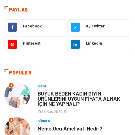
Sağlık
Dekorasyon
PAYLAŞ
Elektrik Elektronik
Gıda
Facebook
X / Twitter
X
Giyim
Ulaşım ve Taşımacılık
Pinterest
Linkedin
Hukuk
Emlak
Alışveriş
Makine
POPÜLER
Otomotiv
Eğitim & Kariyer
GIYIM
BÜYÜK BEDEN KADIN GİYİM
ÜRÜNLERİNİ UYGUN FİYATA ALMAK
Eğitim Kurumları
Yapı İnşaat
İÇİN NE YAPMALI?
16 Kas 2020, Pts
Bilgisayar ve Yazılım
Tatil
GÜNDEM
Meme Ucu Ameliyatı Nedir?
Güzellik
Mobilya