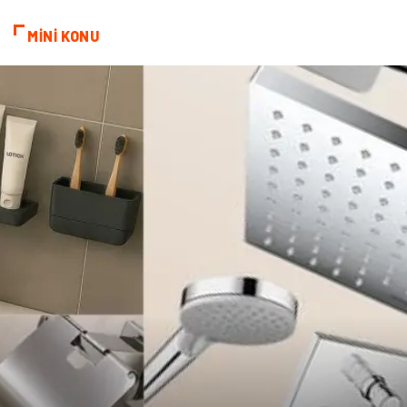
MİNİ KONU
Kültür
Nakliyat
Pazarlama
Kiralama Servisleri
Basın Yayın
Bilişim
Dernekler ve Birlikler
Periyodik Kontrol
Moda
İthalat İhracat
Alüminyum
Tarım & Hayvancılık