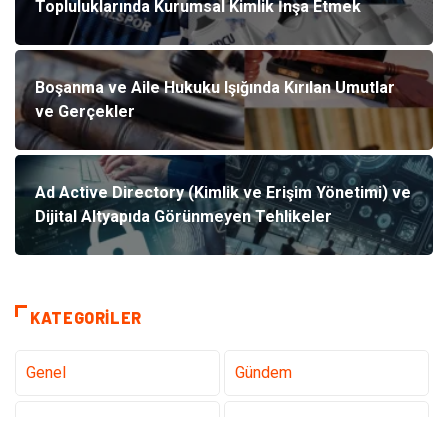
Topluluklarında Kurumsal Kimlik İnşa Etmek
Boşanma ve Aile Hukuku Işığında Kırılan Umutlar
ve Gerçekler
Ad Active Directory (Kimlik ve Erişim Yönetimi) ve
Dijital Altyapıda Görünmeyen Tehlikeler
KATEGORILER
Genel
Gündem
Teknoloji
Tanıtıcı Reklam