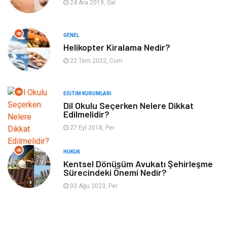
24 Ara 2019, Sal
Eğlence
Organizasyon
GENEL
Bahçe Ev
Maden ve Metal
Helikopter Kiralama Nedir?
22 Tem 2022, Cum
Finans & Ekonomi
Yeme & İçme
EĞITIM KURUMLARI
Plastik
Aksesuar
Dil Okulu Seçerken Nelere Dikkat
Edilmelidir?
Tekstil
Turizm
27 Eyl 2018, Per
Hizmet
Hediyelik Eşya
HUKUK
Kentsel Dönüşüm Avukatı Şehirleşme
Sürecindeki Önemi Nedir?
İnternet
Ambalaj
03 Ağu 2023, Per
Endüstriyel Ürünler
Bebek Giyim
Markalar
Telekomünikasyon