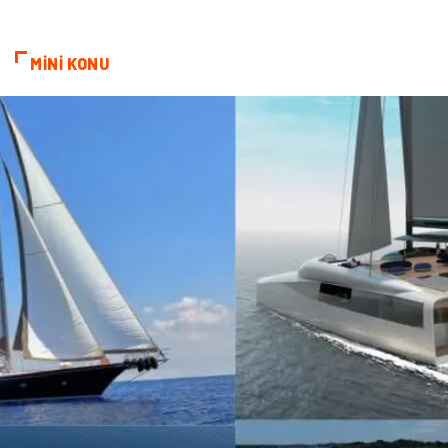
Markalar
Telekomünikasyon
MİNİ KONU
Kültür
Nakliyat
Pazarlama
Kiralama Servisleri
Basın Yayın
Bilişim
Dernekler ve Birlikler
Periyodik Kontrol
Moda
İthalat İhracat
Alüminyum
Tarım & Hayvancılık