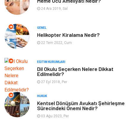
Meme Ucu Ameliyatı Nedir?
Güzellik
Mobilya
24 Ara 2019, Sal
Eğlence
Organizasyon
GENEL
Bahçe Ev
Maden ve Metal
Helikopter Kiralama Nedir?
22 Tem 2022, Cum
Finans & Ekonomi
Yeme & İçme
EĞITIM KURUMLARI
Plastik
Aksesuar
Dil Okulu Seçerken Nelere Dikkat
Edilmelidir?
Tekstil
Turizm
27 Eyl 2018, Per
Hizmet
Hediyelik Eşya
HUKUK
Kentsel Dönüşüm Avukatı Şehirleşme
Sürecindeki Önemi Nedir?
İnternet
Ambalaj
03 Ağu 2023, Per
Endüstriyel Ürünler
Bebek Giyim