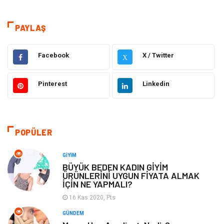
Sağlık
Dekorasyon
PAYLAŞ
Elektrik Elektronik
Gıda
Facebook
X / Twitter
X
Giyim
Ulaşım ve Taşımacılık
Pinterest
Linkedin
Hukuk
Emlak
Alışveriş
Makine
POPÜLER
Otomotiv
Eğitim & Kariyer
GIYIM
BÜYÜK BEDEN KADIN GİYİM
ÜRÜNLERİNİ UYGUN FİYATA ALMAK
Eğitim Kurumları
Yapı İnşaat
İÇİN NE YAPMALI?
16 Kas 2020, Pts
Bilgisayar ve Yazılım
Tatil
GÜNDEM