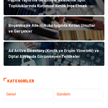
Forma Yaptırma Girişimiyle Akademik Spor
Topluluklarında Kurumsal Kimlik İnşa Etmek
Boşanma ve Aile Hukuku Işığında Kırılan Umutlar
ve Gerçekler
Ad Active Directory (Kimlik ve Erişim Yönetimi) ve
Dijital Altyapıda Görünmeyen Tehlikeler
KATEGORILER
Genel
Gündem
Teknoloji
Tanıtıcı Reklam