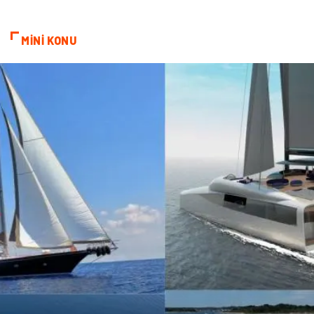
Markalar
Telekomünikasyon
MİNİ KONU
Kültür
Nakliyat
Pazarlama
Kiralama Servisleri
Basın Yayın
Bilişim
Dernekler ve Birlikler
Periyodik Kontrol
Moda
İthalat İhracat
Alüminyum
Tarım & Hayvancılık