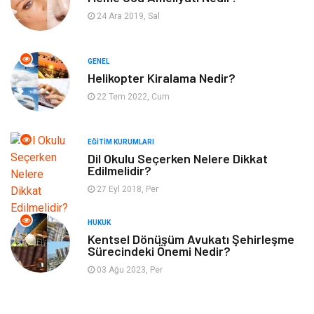
Güzellik
Mobilya
24 Ara 2019, Sal
Eğlence
Organizasyon
GENEL
Bahçe Ev
Maden ve Metal
Helikopter Kiralama Nedir?
22 Tem 2022, Cum
Finans & Ekonomi
Yeme & İçme
EĞITIM KURUMLARI
Plastik
Aksesuar
Dil Okulu Seçerken Nelere Dikkat
Edilmelidir?
Tekstil
Turizm
27 Eyl 2018, Per
Hizmet
Hediyelik Eşya
HUKUK
Kentsel Dönüşüm Avukatı Şehirleşme
Sürecindeki Önemi Nedir?
İnternet
Ambalaj
03 Ağu 2023, Per
Endüstriyel Ürünler
Bebek Giyim