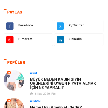
Sağlık
Dekorasyon
PAYLAŞ
Elektrik Elektronik
Gıda
Facebook
X / Twitter
X
Giyim
Ulaşım ve Taşımacılık
Pinterest
Linkedin
Hukuk
Emlak
Alışveriş
Makine
POPÜLER
Otomotiv
Eğitim & Kariyer
GIYIM
BÜYÜK BEDEN KADIN GİYİM
ÜRÜNLERİNİ UYGUN FİYATA ALMAK
Eğitim Kurumları
Yapı İnşaat
İÇİN NE YAPMALI?
16 Kas 2020, Pts
Bilgisayar ve Yazılım
Tatil
GÜNDEM
Meme Ucu Ameliyatı Nedir?