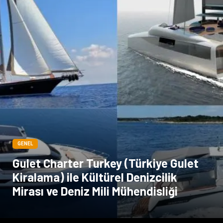
Dernekler ve Birlikler
Periyodik Kontrol
Moda
İthalat İhracat
Alüminyum
Tarım & Hayvancılık
GENEL
Gulet Charter Turkey (Türkiye Gulet
Kiralama) ile Kültürel Denizcilik
Mirası ve Deniz Mili Mühendisliği