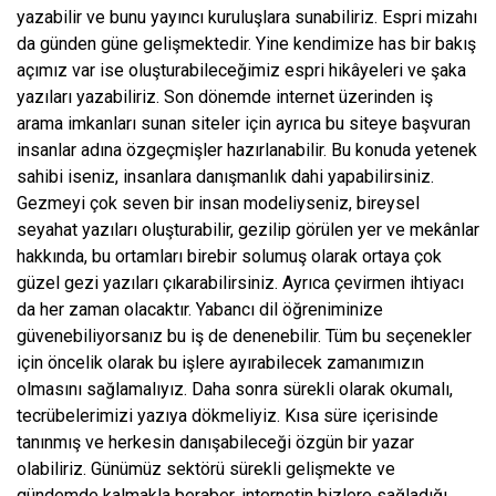
yazabilir ve bunu yayıncı kuruluşlara sunabiliriz. Espri mizahı
da günden güne gelişmektedir. Yine kendimize has bir bakış
açımız var ise oluşturabileceğimiz espri hikâyeleri ve şaka
yazıları yazabiliriz. Son dönemde internet üzerinden iş
arama imkanları sunan siteler için ayrıca bu siteye başvuran
insanlar adına özgeçmişler hazırlanabilir. Bu konuda yetenek
sahibi iseniz, insanlara danışmanlık dahi yapabilirsiniz.
Gezmeyi çok seven bir insan modeliyseniz, bireysel
seyahat yazıları oluşturabilir, gezilip görülen yer ve mekânlar
hakkında, bu ortamları birebir solumuş olarak ortaya çok
güzel gezi yazıları çıkarabilirsiniz. Ayrıca çevirmen ihtiyacı
da her zaman olacaktır. Yabancı dil öğreniminize
güvenebiliyorsanız bu iş de denenebilir. Tüm bu seçenekler
için öncelik olarak bu işlere ayırabilecek zamanımızın
olmasını sağlamalıyız. Daha sonra sürekli olarak okumalı,
tecrübelerimizi yazıya dökmeliyiz. Kısa süre içerisinde
tanınmış ve herkesin danışabileceği özgün bir yazar
olabiliriz. Günümüz sektörü sürekli gelişmekte ve
gündemde kalmakla beraber, internetin bizlere sağladığı