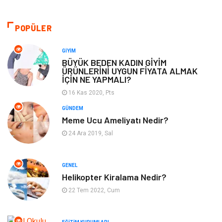
Alışveriş
Makine
POPÜLER
Otomotiv
Eğitim & Kariyer
GIYIM
BÜYÜK BEDEN KADIN GİYİM
ÜRÜNLERİNİ UYGUN FİYATA ALMAK
Eğitim Kurumları
Yapı İnşaat
İÇİN NE YAPMALI?
16 Kas 2020, Pts
Bilgisayar ve Yazılım
Tatil
GÜNDEM
Meme Ucu Ameliyatı Nedir?
Güzellik
Mobilya
24 Ara 2019, Sal
Eğlence
Organizasyon
GENEL
Bahçe Ev
Maden ve Metal
Helikopter Kiralama Nedir?
22 Tem 2022, Cum
Finans & Ekonomi
Yeme & İçme