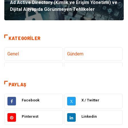
Ad Active Directory (Kimlik ve Erişim Yönetimi) ve
Dijital Altyapıda Görünmeyen Tehlikeler
KATEGORILER
Genel
Gündem
Teknoloji
Tanıtıcı Reklam
Sağlık
Dekorasyon
PAYLAŞ
Elektrik Elektronik
Gıda
Facebook
X / Twitter
X
Giyim
Ulaşım ve Taşımacılık
Pinterest
Linkedin
Hukuk
Emlak