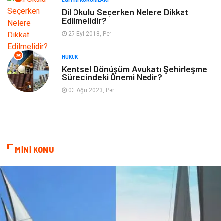
EĞITIM KURUMLARI
Plastik
Aksesuar
Dil Okulu Seçerken Nelere Dikkat
Edilmelidir?
Tekstil
Turizm
27 Eyl 2018, Per
Hizmet
Hediyelik Eşya
HUKUK
Kentsel Dönüşüm Avukatı Şehirleşme
Sürecindeki Önemi Nedir?
İnternet
Ambalaj
03 Ağu 2023, Per
Endüstriyel Ürünler
Bebek Giyim
Markalar
Telekomünikasyon
MİNİ KONU
Kültür
Nakliyat
Pazarlama
Kiralama Servisleri
Basın Yayın
Bilişim