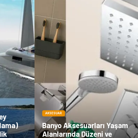
Dernekler ve
Periyodik Kontrol
Birlikler
Moda
İthalat İhracat
Alüminyum
Tarım &
Hayvancılık
AKSESUAR
ey
alama)
Banyo Aksesuarları Yaşam
lik
Alanlarında Düzeni ve