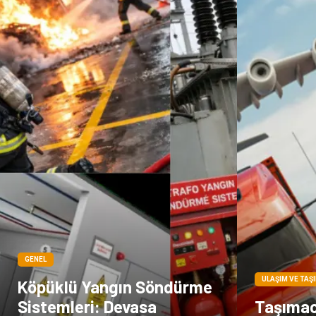
GENEL
ULAŞIM VE TAŞ
Köpüklü Yangın Söndürme
Sistemleri: Devasa
Taşımacı