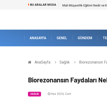
BU ARALAR MODA
Mali Müşavirlik Eğitimi Nedir ve
ANASAYFA
GENEL
GÜNDEM
TE
AnaSayfa
Sağlık
Biorezonansın Fa
Biorezonansın Faydaları Ne
Haz 2024, Cum
SAĞLIK