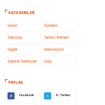
KATEGORILER
Genel
Gündem
Teknoloji
Tanıtıcı Reklam
Sağlık
Dekorasyon
Elektrik Elektronik
Gıda
Giyim
Ulaşım ve
Taşımacılık
PAYLAŞ
Hukuk
Emlak
Facebook
X / Twitter
X
Alışveriş
Makine