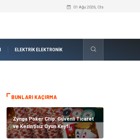
Forma Yaptırma Girişimiyle Akademik S
01 Ağu 2026, Cts
N
ELEKTRIK ELEKTRONIK
BUNLARI KAÇIRMA
Zynga Poker Chip: Güvenli Ticaret
ve Kesintisiz Oyun Keyfi