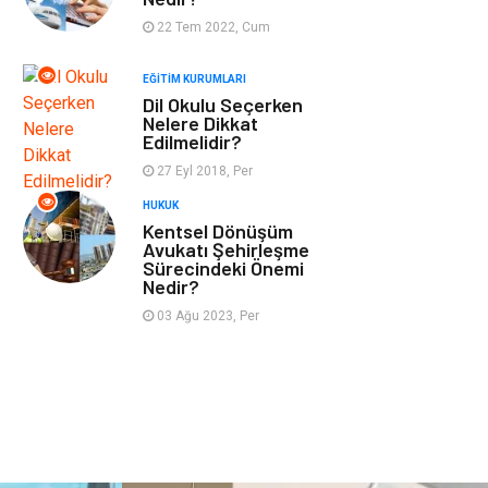
Tekstil
Turizm
22 Tem 2022, Cum
EĞITIM KURUMLARI
Hizmet
Hediyelik Eşya
Dil Okulu Seçerken
Nelere Dikkat
İnternet
Ambalaj
Edilmelidir?
27 Eyl 2018, Per
Endüstriyel
Bebek Giyim
HUKUK
Ürünler
Kentsel Dönüşüm
Avukatı Şehirleşme
Sürecindeki Önemi
Markalar
Telekomünikasyon
Nedir?
03 Ağu 2023, Per
Kültür
Nakliyat
Pazarlama
Kiralama
Servisleri
Basın Yayın
Bilişim