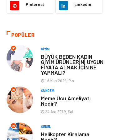
Pinterest
Linkedin
Otomotiv
Eğitim & Kariyer
Eğitim Kurumları
Yapı İnşaat
POPÜLER
Bilgisayar ve
Tatil
GIYIM
Yazılım
BÜYÜK BEDEN KADIN
GİYİM ÜRÜNLERİNİ UYGUN
FİYATA ALMAK İÇİN NE
Güzellik
Mobilya
YAPMALI?
16 Kas 2020, Pts
Eğlence
Organizasyon
GÜNDEM
Meme Ucu Ameliyatı
Bahçe Ev
Maden ve Metal
Nedir?
24 Ara 2019, Sal
Finans & Ekonomi
Yeme & İçme
GENEL
Plastik
Aksesuar
Helikopter Kiralama
Nedir?