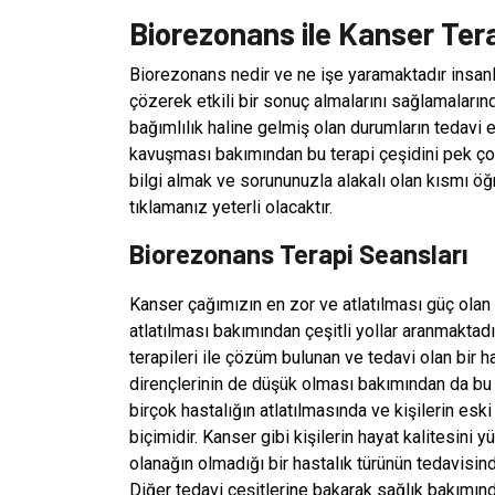
Biorezonans ile Kanser Tera
Biorezonans nedir ve ne işe yaramaktadır insanl
çözerek etkili bir sonuç almalarını sağlamaların
bağımlılık haline gelmiş olan durumların tedavi
kavuşması bakımından bu terapi çeşidini pek çok
bilgi almak ve sorununuzla alakalı olan kısmı ö
tıklamanız yeterli olacaktır.
Biorezonans Terapi Seansları
Kanser çağımızın en zor ve atlatılması güç olan 
atlatılması bakımından çeşitli yollar aranmaktadı
terapileri ile çözüm bulunan ve tedavi olan bir h
dirençlerinin de düşük olması bakımından da bu 
birçok hastalığın atlatılmasında ve kişilerin esk
biçimidir. Kanser gibi kişilerin hayat kalitesini
olanağın olmadığı bir hastalık türünün tedavisind
Diğer tedavi çeşitlerine bakarak sağlık bakımınd