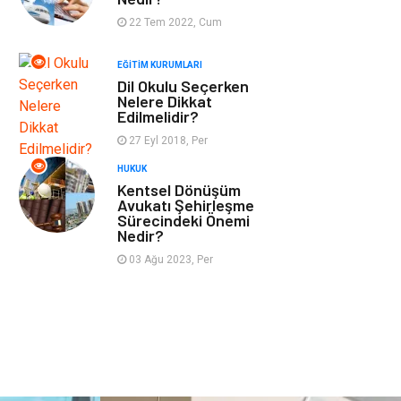
Tekstil
Turizm
22 Tem 2022, Cum
EĞITIM KURUMLARI
Hizmet
Hediyelik Eşya
Dil Okulu Seçerken
Nelere Dikkat
İnternet
Ambalaj
Edilmelidir?
27 Eyl 2018, Per
Endüstriyel
Bebek Giyim
HUKUK
Ürünler
Kentsel Dönüşüm
Avukatı Şehirleşme
Sürecindeki Önemi
Markalar
Telekomünikasyon
Nedir?
03 Ağu 2023, Per
Kültür
Nakliyat
Pazarlama
Kiralama
Servisleri
Basın Yayın
Bilişim