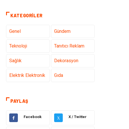
KATEGORILER
Genel
Gündem
Teknoloji
Tanıtıcı Reklam
Sağlık
Dekorasyon
Elektrik Elektronik
Gıda
Giyim
Ulaşım ve
Taşımacılık
PAYLAŞ
Hukuk
Emlak
Facebook
X / Twitter
X
Alışveriş
Makine