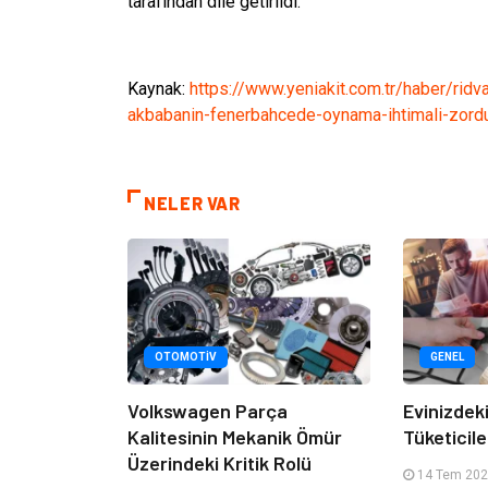
tarafından dile getirildi.
Kaynak:
https://www.yeniakit.com.tr/haber/r
akbabanin-fenerbahcede-oynama-ihtimali-zord
NELER VAR
OTOMOTIV
GENEL
Volkswagen Parça
Evinizdeki
Kalitesinin Mekanik Ömür
Tüketicile
Üzerindeki Kritik Rolü
14 Tem 2026