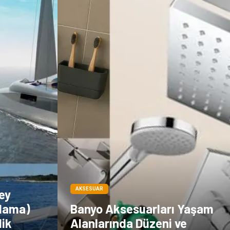
Dernekler ve
Periyodik Kontrol
Birlikler
Moda
İthalat İhracat
Alüminyum
Tarım &
Hayvancılık
AKSESUAR
ey
alama)
Banyo Aksesuarları Yaşam
lik
Alanlarında Düzeni ve