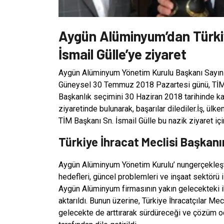
Aygün Alüminyum’dan Türkiy
İsmail Gülle’ye ziyaret
Aygün Alüminyum Yönetim Kurulu Başkanı Sayın
Güneysel 30 Temmuz 2018 Pazartesi günü, TİM De
Başkanlık seçimini 30 Haziran 2018 tarihinde kaz
ziyaretinde bulunarak, başarılar dilediler.İş, ül
TİM Başkanı Sn. İsmail Gülle bu nazik ziyaret iç
Türkiye İhracat Meclisi Başkan
Aygün Alüminyum Yönetim Kurulu’ nungerçekleştir
hedefleri, güncel problemleri ve inşaat sektörü
Aygün Alüminyum firmasının yakın gelecekteki ih
aktarıldı. Bunun üzerine, Türkiye İhracatçılar Me
gelecekte de arttırarak sürdüreceği ve çözüm od