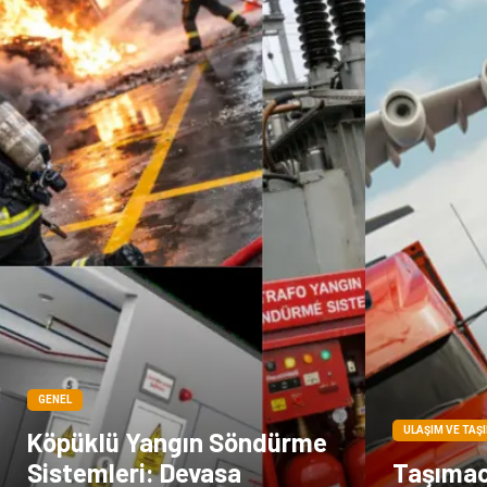
GENEL
ULAŞIM VE TAŞ
Köpüklü Yangın Söndürme
Sistemleri: Devasa
Taşımacı