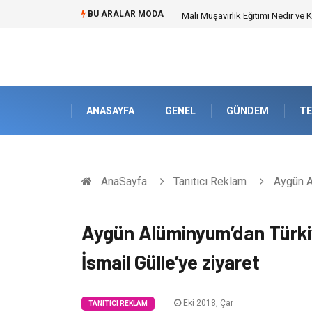
BU ARALAR MODA
Mali Müşavirlik Eğitimi Nedir ve
ANASAYFA
GENEL
GÜNDEM
TE
AnaSayfa
Tanıtıcı Reklam
Aygün Al
Aygün Alüminyum’dan Türkiy
İsmail Gülle’ye ziyaret
Eki 2018, Çar
TANITICI REKLAM