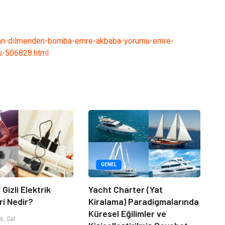
idvan-dilmenden-bomba-emre-akbaba-yorumu-emre-
u-506828.html
GENEL
 Gizli Elektrik
Yacht Charter (Yat
ri Nedir?
Kiralama) Paradigmalarında
Küresel Eğilimler ve
, Sal