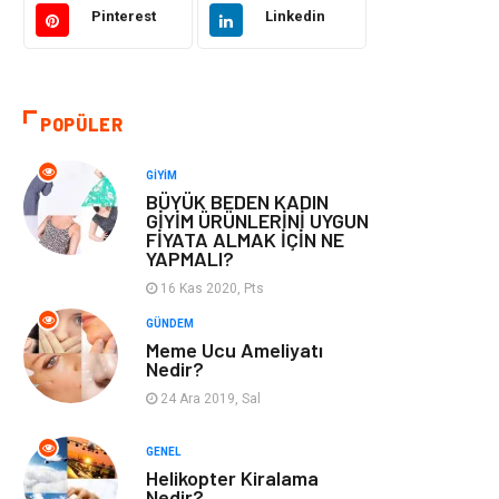
Pinterest
Linkedin
Otomotiv
Eğitim & Kariyer
Eğitim Kurumları
Yapı İnşaat
POPÜLER
Bilgisayar ve
Tatil
GIYIM
Yazılım
BÜYÜK BEDEN KADIN
GİYİM ÜRÜNLERİNİ UYGUN
FİYATA ALMAK İÇİN NE
Güzellik
Mobilya
YAPMALI?
16 Kas 2020, Pts
Eğlence
Organizasyon
GÜNDEM
Meme Ucu Ameliyatı
Bahçe Ev
Maden ve Metal
Nedir?
24 Ara 2019, Sal
Finans & Ekonomi
Yeme & İçme
GENEL
Plastik
Aksesuar
Helikopter Kiralama
Nedir?