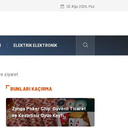
Forma Yaptırma Girişimiyle Akademik S
02 Ağu 2026, Paz
N
ELEKTRIK ELEKTRONIK
e ziyaret
BUNLARI KAÇIRMA
Zynga Poker Chip: Güvenli Ticaret
ve Kesintisiz Oyun Keyfi