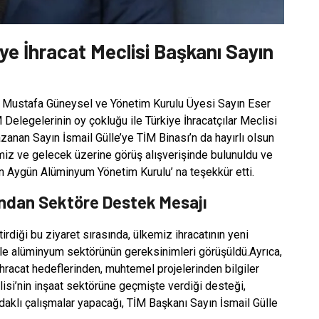
e İhracat Meclisi Başkanı Sayın
 Mustafa Güneysel ve Yönetim Kurulu Üyesi Sayın Eser
legelerinin oy çokluğu ile Türkiye İhracatçılar Meclisi
anan Sayın İsmail Gülle’ye TİM Binası’n da hayırlı olsun
kemiz ve gelecek üzerine görüş alışverişinde bulunuldu ve
in Aygün Alüminyum Yönetim Kurulu’ na teşekkür etti.
ından Sektöre Destek Mesajı
diği bu ziyaret sırasında, ülkemiz ihracatının yeni
 ile alüminyum sektörünün gereksinimleri görüşüldü.Ayrıca,
racat hedeflerinden, muhtemel projelerinden bilgiler
clisi’nin inşaat sektörüne geçmişte verdiği desteği,
aklı çalışmalar yapacağı, TİM Başkanı Sayın İsmail Gülle