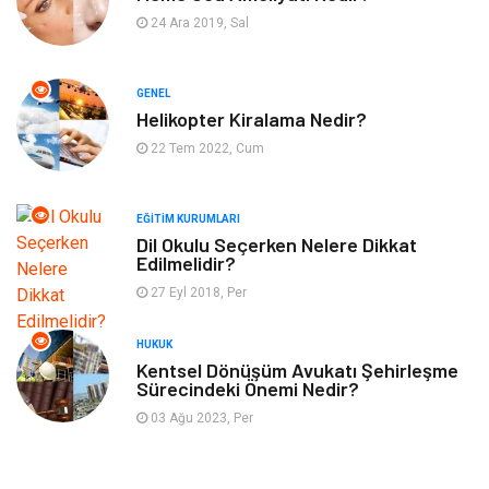
Güzellik
Mobilya
24 Ara 2019, Sal
Eğlence
Organizasyon
GENEL
Bahçe Ev
Maden ve Metal
Helikopter Kiralama Nedir?
22 Tem 2022, Cum
Finans & Ekonomi
Yeme & İçme
EĞITIM KURUMLARI
Plastik
Aksesuar
Dil Okulu Seçerken Nelere Dikkat
Edilmelidir?
Tekstil
Turizm
27 Eyl 2018, Per
Hizmet
Hediyelik Eşya
HUKUK
Kentsel Dönüşüm Avukatı Şehirleşme
Sürecindeki Önemi Nedir?
İnternet
Ambalaj
03 Ağu 2023, Per
Endüstriyel Ürünler
Bebek Giyim