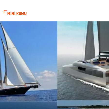
Markalar
Telekomünikasyon
MİNİ KONU
Kültür
Nakliyat
Pazarlama
Kiralama Servisleri
Basın Yayın
Bilişim
Dernekler ve Birlikler
Periyodik Kontrol
Moda
İthalat İhracat
Alüminyum
Tarım & Hayvancılık