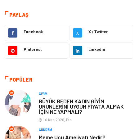
Sağlık
Dekorasyon
PAYLAŞ
Elektrik Elektronik
Gıda
Facebook
X / Twitter
X
Giyim
Ulaşım ve Taşımacılık
Pinterest
Linkedin
Hukuk
Emlak
Alışveriş
Makine
POPÜLER
Otomotiv
Eğitim & Kariyer
GIYIM
BÜYÜK BEDEN KADIN GİYİM
ÜRÜNLERİNİ UYGUN FİYATA ALMAK
Eğitim Kurumları
Yapı İnşaat
İÇİN NE YAPMALI?
16 Kas 2020, Pts
Bilgisayar ve Yazılım
Tatil
GÜNDEM
Meme Ucu Ameliyatı Nedir?