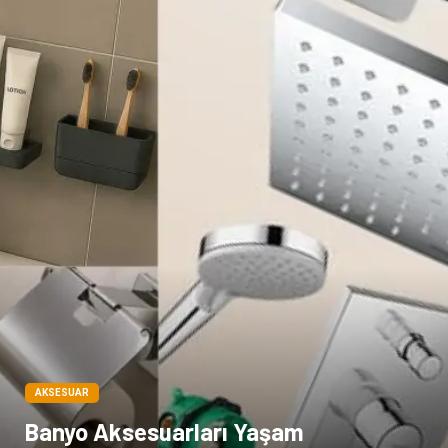
Pazarlama
Kiralama Servisleri
Basın Yayın
Bilişim
Dernekler ve Birlikler
Periyodik Kontrol
Moda
İthalat İhracat
Alüminyum
Tarım & Hayvancılık
AKSESUAR
Banyo Aksesuarları Yaşam