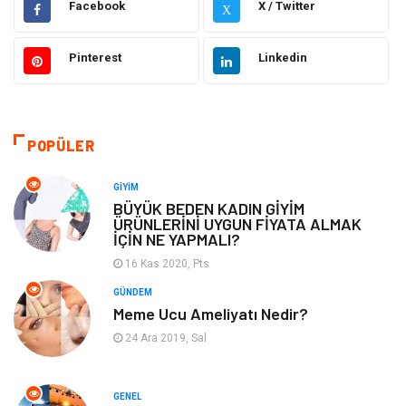
Facebook
X / Twitter
X
Giyim
Ulaşım ve Taşımacılık
Pinterest
Linkedin
Hukuk
Emlak
Alışveriş
Makine
POPÜLER
Otomotiv
Eğitim & Kariyer
GIYIM
BÜYÜK BEDEN KADIN GİYİM
ÜRÜNLERİNİ UYGUN FİYATA ALMAK
Eğitim Kurumları
Yapı İnşaat
İÇİN NE YAPMALI?
16 Kas 2020, Pts
Bilgisayar ve Yazılım
Tatil
GÜNDEM
Meme Ucu Ameliyatı Nedir?
Güzellik
Mobilya
24 Ara 2019, Sal
Eğlence
Organizasyon
GENEL