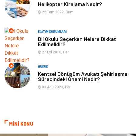
Bahçe Ev
Maden ve Metal
Helikopter Kiralama Nedir?
22 Tem 2022, Cum
Finans & Ekonomi
Yeme & İçme
EĞITIM KURUMLARI
Plastik
Aksesuar
Dil Okulu Seçerken Nelere Dikkat
Edilmelidir?
Tekstil
Turizm
27 Eyl 2018, Per
Hizmet
Hediyelik Eşya
HUKUK
Kentsel Dönüşüm Avukatı Şehirleşme
Sürecindeki Önemi Nedir?
İnternet
Ambalaj
03 Ağu 2023, Per
Endüstriyel Ürünler
Bebek Giyim
Markalar
Telekomünikasyon
MİNİ KONU
Kültür
Nakliyat