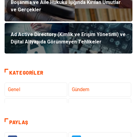
Boşanma ve Aile Hukuku Işığında Kırılan Umutlar
ve Gerçekler
Ad Active Directory (Kimlik ve Erişim Yönetimi) ve
Dijital Altyapıda Görünmeyen Tehlikeler
KATEGORILER
Genel
Gündem
Teknoloji
Tanıtıcı Reklam
Sağlık
Dekorasyon
PAYLAŞ
Elektrik Elektronik
Gıda